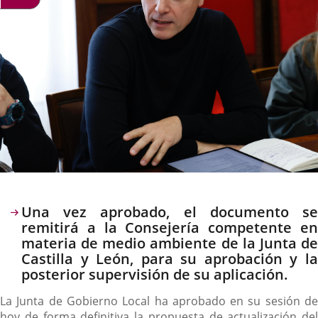
Descripción
Una vez aprobado, el documento se
remitirá a la Consejería competente en
materia de medio ambiente de la Junta de
Castilla y León, para su aprobación y la
posterior supervisión de su aplicación.
La Junta de Gobierno Local ha aprobado en su sesión de
hoy de forma definitiva la propuesta de actualización del