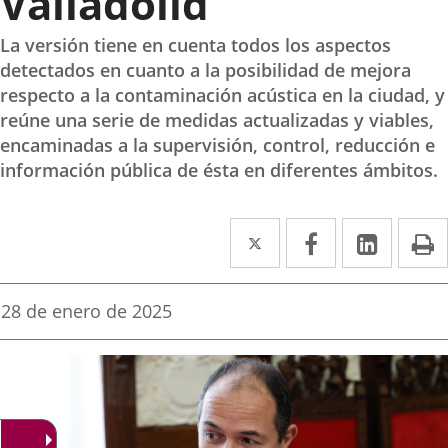
Valladolid
La versión tiene en cuenta todos los aspectos
detectados en cuanto a la posibilidad de mejora
respecto a la contaminación acústica en la ciudad, y
reúne una serie de medidas actualizadas y viables,
encaminadas a la supervisión, control, reducción e
información pública de ésta en diferentes ámbitos.
Twitter
Enlace
Facebook
Enlace
Linke
Enlace
I
a
a
a
una
una
una
Fecha
28 de enero de 2025
de
aplicación
aplicación
aplica
la
noticia
externa.
externa.
extern