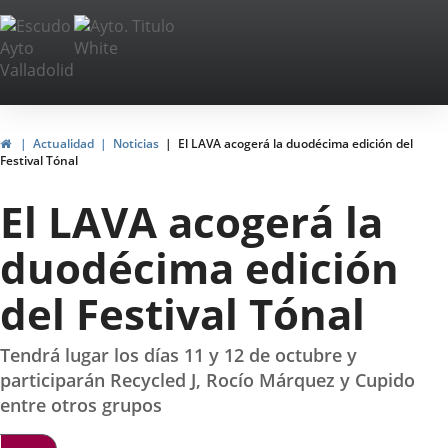
Portal
Saltar al contenido
Web
del
Ayuntamiento
Inicio
Actualidad
Noticias
El LAVA acogerá la duodécima edición del
Festival Tónal
de
El LAVA acogerá la
Valladolid
duodécima edición
del Festival Tónal
Tendrá lugar los días 11 y 12 de octubre y
participarán Recycled J, Rocío Márquez y Cupido
entre otros grupos