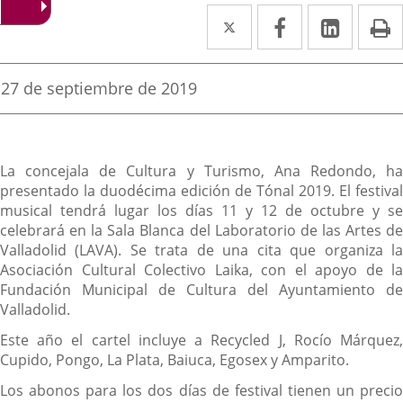
Twitter
Enlace
Facebook
Enlace
Linke
Enlace
I
a
a
a
una
una
una
Fecha
27 de septiembre de 2019
de
aplicación
aplicación
aplica
la
noticia
externa.
externa.
extern
Descripción
La concejala de Cultura y Turismo, Ana Redondo, ha
presentado la duodécima edición de Tónal 2019. El festival
musical tendrá lugar los días 11 y 12 de octubre y se
celebrará en la Sala Blanca del Laboratorio de las Artes de
Valladolid (LAVA). Se trata de una cita que organiza la
Asociación Cultural Colectivo Laika, con el apoyo de la
Fundación Municipal de Cultura del Ayuntamiento de
Valladolid.
Este año el cartel incluye a Recycled J, Rocío Márquez,
Cupido, Pongo, La Plata, Baiuca, Egosex y Amparito.
Los abonos para los dos días de festival tienen un precio