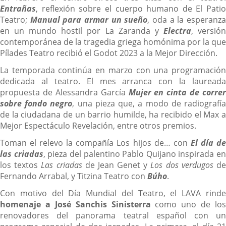
Entrañas
, reflexión sobre el cuerpo humano de El Patio
Teatro;
Manual para armar un sueño
, oda a la esperanz
en un mundo hostil por La Zaranda y
Electra
, versió
contemporánea de la tragedia griega homónima por la que
Pílades Teatro recibió el Godot 2023 a la Mejor Dirección.
La temporada continúa en marzo con una programación
dedicada al teatro. El mes arranca con la laureada
propuesta de Alessandra García
Mujer en cinta de correr
sobre fondo negro
, una pieza que, a modo de radiografí
de la ciudadana de un barrio humilde, ha recibido el Max a
Mejor Espectáculo Revelación, entre otros premios.
Toman el relevo la compañía Los hijos de… con
El día d
las criadas
, pieza del palentino Pablo Quijano inspirada en
los textos
Las criadas
de Jean Genet y
Los dos verdugos
d
Fernando Arrabal, y Titzina Teatro con
Búho
.
Con motivo del Día Mundial del Teatro, el LAVA rinde
homenaje a José Sanchis Sinisterra
como uno de los
renovadores del panorama teatral español con un