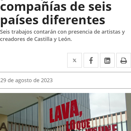
compañías de seis
países diferentes
Seis trabajos contarán con presencia de artistas y
creadores de Castilla y León.
Twitter
Enlace
Facebook
Enlace
Linke
Enlace
I
a
a
a
una
una
una
Fecha
29 de agosto de 2023
de
aplicación
aplicación
aplica
la
noticia
externa.
externa.
extern