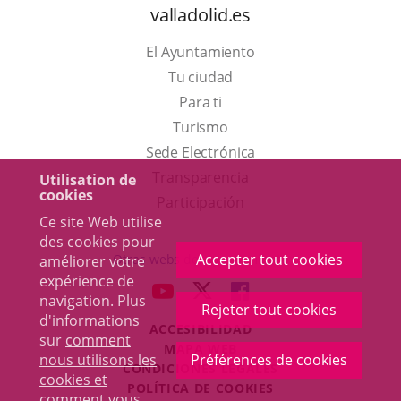
valladolid.es
El Ayuntamiento
Tu ciudad
Para ti
Este
Turismo
enlace
Enlace
Sede Electrónica
se
a
Transparencia
Utilisation de
cookies
abrirá
una
Participación
Ce site Web utilise
en
aplicación
des cookies pour
una
externa.
Accepter tout cookies
Otras webs del ayuntamiento
améliorer votre
ventana
expérience de
aderSocial
ENLACE
ENLACE
ENLACE
navigation. Plus
nueva.
Rejeter tout cookies
A
A
A
d'informations
ACCESIBILIDAD
UNA
UNA
UNA
sur
comment
MAPA WEB
APLICACIÓN
APLICACIÓN
APLICACIÓN
nous utilisons les
Préférences de cookies
r
CONDICIONES LEGALES
EXTERNA.
EXTERNA.
EXTERNA.
cookies et
POLÍTICA DE COOKIES
comment vous