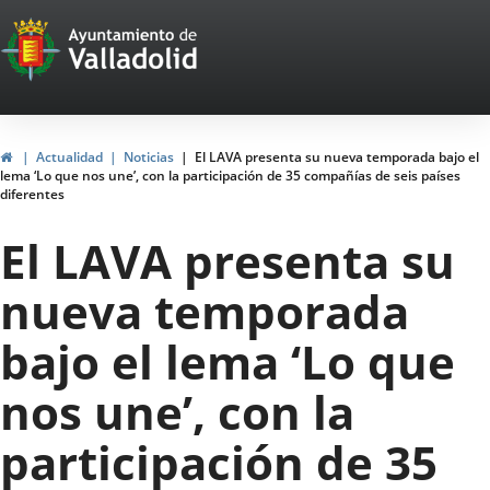
Portal
Saltar al contenido
Web
del
Ayuntamiento
Inicio
Actualidad
Noticias
El LAVA presenta su nueva temporada bajo el
lema ‘Lo que nos une’, con la participación de 35 compañías de seis países
de
diferentes
Valladolid
El LAVA presenta su
nueva temporada
bajo el lema ‘Lo que
nos une’, con la
participación de 35