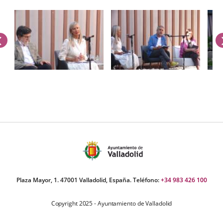
anterior
úmero
e
apositivas:
Plaza Mayor, 1. 47001 Valladolid, España. Teléfono:
+34 983 426 100
Copyright 2025 - Ayuntamiento de Valladolid