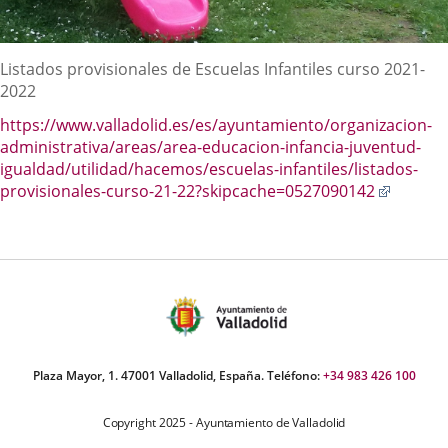
Descripción
Listados provisionales de Escuelas Infantiles curso 2021-
2022
https://www.valladolid.es/es/ayuntamiento/organizacion-
administrativa/areas/area-educacion-infancia-juventud-
igualdad/utilidad/hacemos/escuelas-infantiles/listados-
Enlace
provisionales-curso-21-22?skipcache=0527090142
a
una
aplicac
externa
Plaza Mayor, 1. 47001 Valladolid, España. Teléfono:
+34 983 426 100
Copyright 2025 - Ayuntamiento de Valladolid