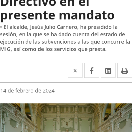
Directivo en el
presente mandato
• El alcalde, Jesús Julio Carnero, ha presidido la
sesión, en la que se ha dado cuenta del estado de
ejecución de las subvenciones a las que concurre la
MIG, así como de los servicios que presta.
Twitter
Enlace
Facebook
Enlace
Linke
Enlace
I
a
a
a
una
una
una
Fecha
14 de febrero de 2024
de
aplicación
aplicación
aplica
la
noticia
externa.
externa.
extern