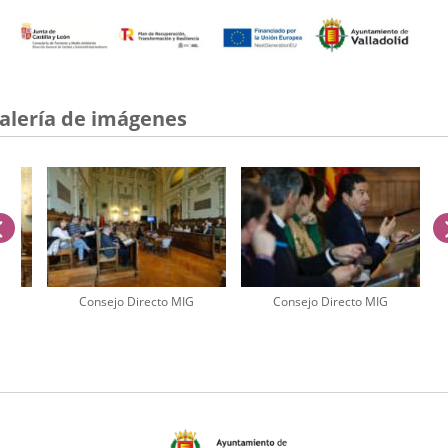
alería de imágenes
anterior
Consejo Directo MIG
Consejo Directo MIG
úmero
e
apositivas: