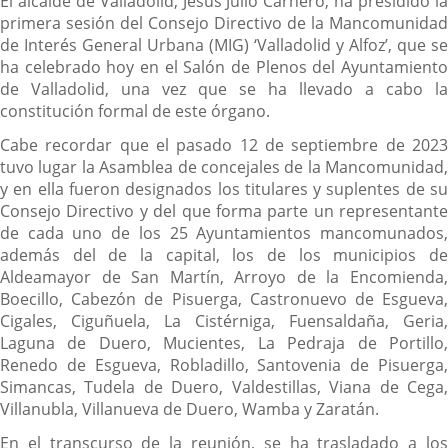
El alcalde de Valladolid, Jesús Julio Carnero, ha presidido la
primera sesión del Consejo Directivo de la Mancomunidad
de Interés General Urbana (MIG) ‘Valladolid y Alfoz’, que se
ha celebrado hoy en el Salón de Plenos del Ayuntamiento
de Valladolid, una vez que se ha llevado a cabo la
constitución formal de este órgano.
Cabe recordar que el pasado 12 de septiembre de 2023
tuvo lugar la Asamblea de concejales de la Mancomunidad,
y en ella fueron designados los titulares y suplentes de su
Consejo Directivo y del que forma parte un representante
de cada uno de los 25 Ayuntamientos mancomunados,
además del de la capital, los de los municipios de
Aldeamayor de San Martín, Arroyo de la Encomienda,
Boecillo, Cabezón de Pisuerga, Castronuevo de Esgueva,
Cigales, Ciguñuela, La Cistérniga, Fuensaldaña, Geria,
Laguna de Duero, Mucientes, La Pedraja de Portillo,
Renedo de Esgueva, Robladillo, Santovenia de Pisuerga,
Simancas, Tudela de Duero, Valdestillas, Viana de Cega,
Villanubla, Villanueva de Duero, Wamba y Zaratán.
En el transcurso de la reunión, se ha trasladado a los