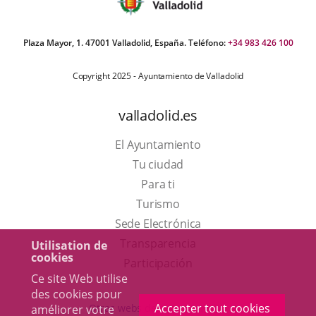
Plaza Mayor, 1. 47001 Valladolid, España. Teléfono:
+34 983 426 100
Copyright 2025 - Ayuntamiento de Valladolid
valladolid.es
El Ayuntamiento
Tu ciudad
Para ti
Este
Turismo
enlace
Enlace
Sede Electrónica
se
a
Transparencia
Utilisation de
cookies
abrirá
una
Participación
Ce site Web utilise
en
aplicación
des cookies pour
una
externa.
Accepter tout cookies
Otras webs del ayuntamiento
améliorer votre