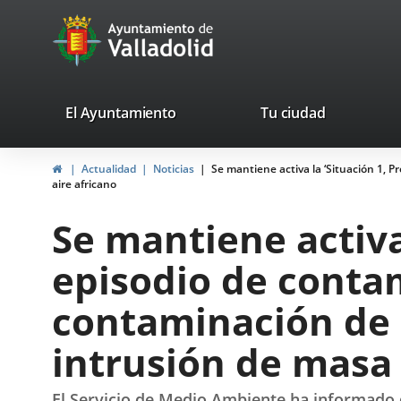
Portal
Saltar al contenido
avaTop
Web
del
Ayuntamiento
valladolid.es
El Ayuntamiento
Tu ciudad
de
Inicio
Actualidad
Noticias
Se mantiene activa la ‘Situación 1, 
Valladolid
aire africano
Se mantiene activa
episodio de conta
contaminación de 
intrusión de masa 
El Servicio de Medio Ambiente ha informado 