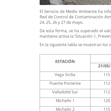
Descripción
El Servicio de Medio Ambiente ha inf
Red de Control de Contaminación Atmos
24, 25, 26 y 27 de mayo.
De esta forma, se ha superado el valo
mantiene activa la ‘Situación 1, Preve
En la siguiente tabla se muestran los 
ESTACIÓN
21/05/
Vega Sicilia
115
Puente Poniente
112
Valladolid Sur
112
Michelín 1
120
Michelín 2
115