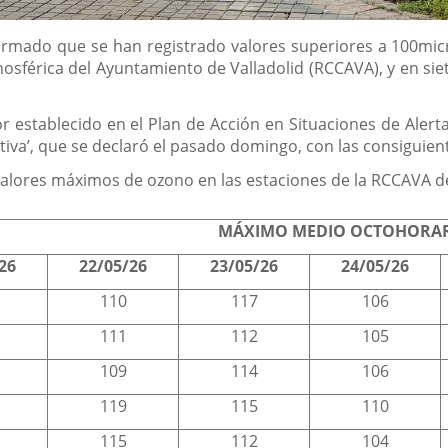
ormado que se han registrado valores superiores a 100mic
férica del Ayuntamiento de Valladolid (RCCAVA), y en siete 
r establecido en el Plan de Acción en Situaciones de Aler
ntiva’, que se declaró el pasado domingo, con las consiguie
valores máximos de ozono en las estaciones de la RCCAVA de l
MÁXIMO MEDIO OCTOHORAR
26
22/05/26
23/05/26
24/05/26
110
117
106
111
112
105
109
114
106
119
115
110
115
112
104