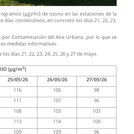
rogramos (µg)/m3 de ozono en las estaciones de la
días consecutivos, en concreto los días 21, 22, 23,
ta por Contaminación del Aire Urbano, por lo que se
ntes medidas informativas.
os días 21, 22, 23, 24, 25, 26 y 27 de mayo.
3
IO (µg/m
)
25/05/26
26/05/26
27/05/26
116
106
98
111
107
96
108
103
103
113
114
100
109
109
96