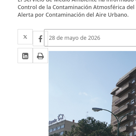
Control de la Contaminación Atmosférica del A
Alerta por Contaminación del Aire Urbano.
Twitter
Enlace
Facebook
Enlace
Fecha
28 de mayo de 2026
de
a
a
la
LinkedIn
Enlace
Imprimir
una
noticia
una
a
aplicación
aplicación
una
externa.
externa.
aplicación
externa.