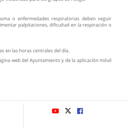
n asma o enfermedades respiratorias deben seguir
ntar palpitaciones, dificultad en la respiración o
as en las horas centrales del día.
página web del Ayuntamiento y de la aplicación móvil
avaHeaderSocial
ENLACE
ENLACE
ENLACE
A
A
A
UNA
UNA
UNA