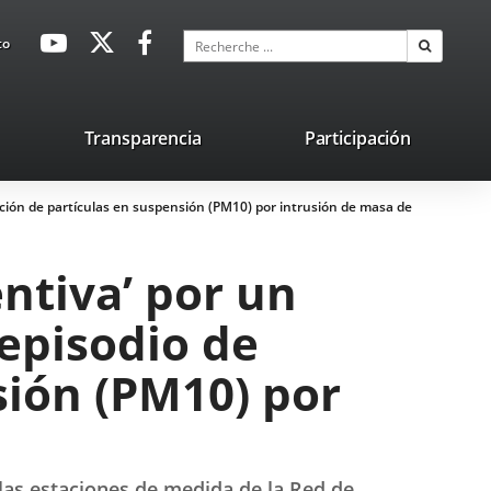
avaHeaderSocial
Enlace
Enlace
Enlace
Recherche
to
Recherch
a
a
a
una
una
una
aplicación
aplicación
aplicación
lace
Transparencia
Participación
externa.
externa.
externa.
na
ación de partículas en suspensión (PM10) por intrusión de masa de
licación
terna.
entiva’ por un
episodio de
sión (PM10) por
las estaciones de medida de la Red de