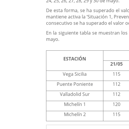
24, 25, 26, 27, 28, 29 y 30 de mayo.
De esta forma, se ha superado el valo
mantiene activa la ‘Situación 1, Prev
consecutivo se ha superado el valor 
En la siguiente tabla se muestran los
mayo.
ESTACIÓN
21/05
Vega Sicilia
115
Puente Poniente
112
Valladolid Sur
112
Michelín 1
120
Michelín 2
115