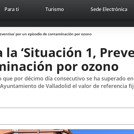
Este
En
Para ti
Turismo
Sede Electrónica
Accesibilidad
Trabaja con nosotros
Contac
enlace
a
se
un
abrirá
apl
Preventiva’ por un episodio de contaminación por ozono
en
ext
una
 la ‘Situación 1, Prev
ventana
nueva.
minación por ozono
o que por décimo día consecutivo se ha superado en 
yuntamiento de Valladolid el valor de referencia fi