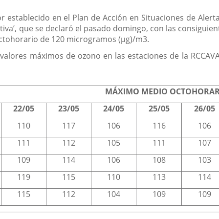
r establecido en el Plan de Acción en Situaciones de Aler
entiva’, que se declaró el pasado domingo, con las consigui
octohorario de 120 microgramos (µg)/m3.
 valores máximos de ozono en las estaciones de la RCCAVA de
MÁXIMO MEDIO OCTOHORAR
22/05
23/05
24/05
25/05
26/05
110
117
106
116
106
111
112
105
111
107
109
114
106
108
103
119
115
110
113
114
115
112
104
109
109