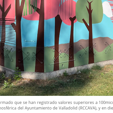
ormado que se han registrado valores superiores a 100mic
férica del Ayuntamiento de Valladolid (RCCAVA), y en diez 