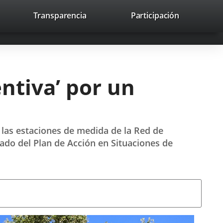
lace
Transparencia
Participación
avaHeaderSocial
Enlace
Enlace
Enlace
Recherche
to
Recherch
a
a
a
a
una
una
una
icación
aplicación
aplicación
aplicación
erna.
externa.
externa.
externa.
entiva’ por un
las estaciones de medida de la Red de
jado del Plan de Acción en Situaciones de