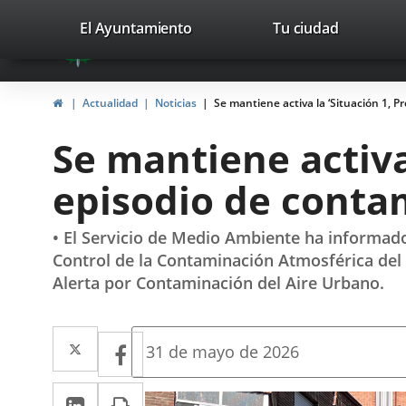
Portal
Saltar al contenido
valladolid.es
El Ayuntamiento
Tu ciudad
avaTop
Web
del
Inicio
Actualidad
Noticias
Se mantiene activa la ‘Situación 1, 
Ayuntamiento
Se mantiene activa
de
episodio de conta
Valladolid
• El Servicio de Medio Ambiente ha informad
Control de la Contaminación Atmosférica del A
Alerta por Contaminación del Aire Urbano.
Twitter
Enlace
Facebook
Enlace
Fecha
31 de mayo de 2026
de
a
a
la
LinkedIn
Enlace
Imprimir
una
noticia