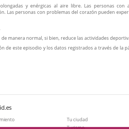
prolongadas y enérgicas al aire libre. Las personas co
. Las personas con problemas del corazón pueden experime
L
re de manera normal, si bien, reduce las actividades deportiv
ón de este episodio y los datos registrados a través de la 
id.es
amiento
Tu ciudad
Este
Turismo