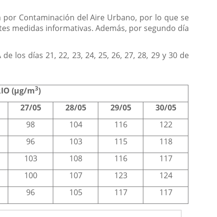
ta por Contaminación del Aire Urbano, por lo que se
entes medidas informativas. Además, por segundo día
 los días 21, 22, 23, 24, 25, 26, 27, 28, 29 y 30 de
3
IO (µg/m
)
27/05
28/05
29/05
30/05
98
104
116
122
96
103
115
118
103
108
116
117
100
107
123
124
96
105
117
117