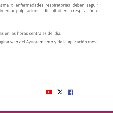
n asma o enfermedades respiratorias deben seguir
ntar palpitaciones, dificultad en la respiración o
as en las horas centrales del día.
página web del Ayuntamiento y de la aplicación móvil
avaHeaderSocial
ENLACE
ENLACE
ENLACE
A
A
A
UNA
UNA
UNA
APLICACIÓN
APLICACIÓN
APLICACIÓN