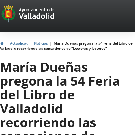
Portal
Saltar al contenido
Web
del
Ayuntamiento
Inicio
Actualidad
Noticias
María Dueñas pregona la 54 Feria del Libro de
Valladolid recorriendo las sensaciones de “Lectoras y lectores”
de
María Dueñas
Valladolid
pregona la 54 Feria
del Libro de
Valladolid
recorriendo las