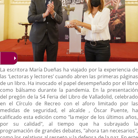
Descripción
La escritora María Dueñas ha viajado por la experiencia de
las ‘Lectoras y lectores’ cuando abren las primeras páginas
de un libro. Ha invocado el papel desempeñado por el libro
como bálsamo durante la pandemia. En la presentación
del pregón de la 54 Feria del Libro de Valladolid, celebrado
en el Círculo de Recreo con el aforo limitado por las
medidas de seguridad, el alcalde , Óscar Puente, ha
calificado esta edición como "la mejor de los últimos años,
por su calidad", al tiempo que ha subrayado la
programación de grandes debates, "ahora tan necesarios",
como los relativos al respeto y la defensa de la paz. En este