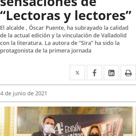
sensaciones de
“Lectoras y lectores”
El alcalde , Óscar Puente, ha subrayado la calidad
de la actual edición y la vinculación de Valladolid
con la literatura. La autora de “Sira” ha sido la
protagonista de la primera jornada
Twitter
Enlace
Facebook
Enlace
Linke
Enlace
I
a
a
a
una
una
una
Fecha
4 de junio de 2021
de
aplicación
aplicación
aplica
la
noticia
externa.
externa.
extern