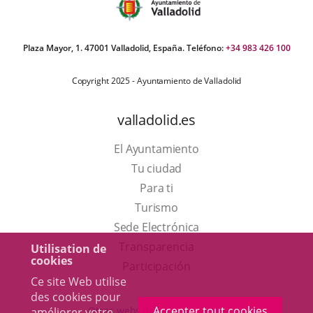
Plaza Mayor, 1. 47001 Valladolid, España. Teléfono:
+34 983 426 100
Copyright 2025 - Ayuntamiento de Valladolid
valladolid.es
El Ayuntamiento
Tu ciudad
Para ti
Este
Turismo
enlace
Enlace
Sede Electrónica
se
a
Transparencia
Utilisation de
cookies
abrirá
una
Participación
Ce site Web utilise
en
aplicación
des cookies pour
una
externa.
Accepter tout cookies
Otras webs del ayuntamiento
améliorer votre