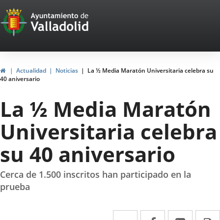
Portal
Saltar al contenido
Web
del
Ayuntamiento
Inicio
Actualidad
Noticias
La ½ Media Maratón Universitaria celebra su
40 aniversario
de
La ½ Media Maratón
Valladolid
Universitaria celebra
su 40 aniversario
Cerca de 1.500 inscritos han participado en la
prueba
Twitter
Enlace
Facebook
Enlace
Linke
Enlace
I