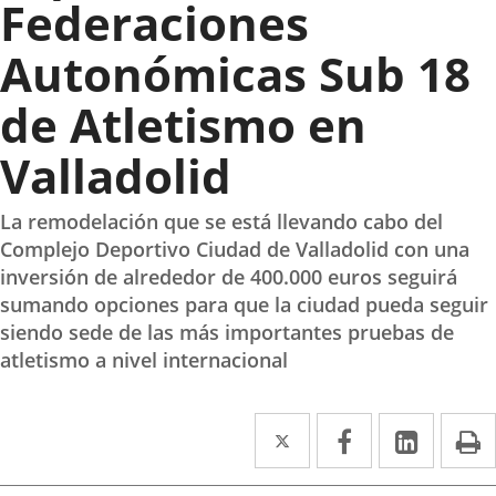
Federaciones
Autonómicas Sub 18
de Atletismo en
Valladolid
La remodelación que se está llevando cabo del
Complejo Deportivo Ciudad de Valladolid con una
inversión de alrededor de 400.000 euros seguirá
sumando opciones para que la ciudad pueda seguir
siendo sede de las más importantes pruebas de
atletismo a nivel internacional
Twitter
Enlace
Facebook
Enlace
Linke
Enlace
I
a
a
a