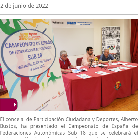
una
una
una
Fecha
2 de junio de 2022
de
aplicación
aplicación
aplica
la
noticia
externa.
externa.
extern
Descripción
El concejal de Participación Ciudadana y Deportes, Alberto
Bustos, ha presentado el Campeonato de España de
Federaciones Autonómicas Sub 18 que se celebrará el