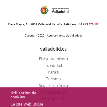
Plaza Mayor, 1. 47001 Valladolid, España. Teléfono:
+34 983 426 100
Copyright 2025 - Ayuntamiento de Valladolid
valladolid.es
El Ayuntamiento
Tu ciudad
Para ti
Este
Turismo
enlace
Enlace
Sede Electrónica
se
a
Transparencia
Utilisation de
cookies
abrirá
una
Participación
Ce site Web utilise
en
aplicación