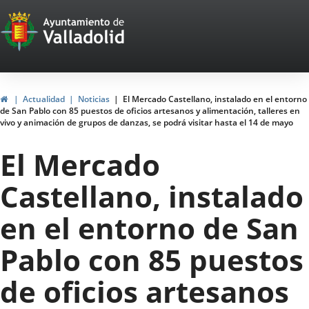
Portal
Saltar al contenido
Web
del
Ayuntamiento
Inicio
Actualidad
Noticias
El Mercado Castellano, instalado en el entorno
de San Pablo con 85 puestos de oficios artesanos y alimentación, talleres en
de
vivo y animación de grupos de danzas, se podrá visitar hasta el 14 de mayo
Valladolid
El Mercado
Castellano, instalado
en el entorno de San
Pablo con 85 puestos
de oficios artesanos