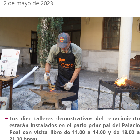
una
una
una
Fecha
12 de mayo de 2023
de
aplicación
aplicación
aplica
la
noticia
externa.
externa.
extern
Descripción
Los diez talleres demostrativos del renacimiento
estarán instalados en el patio principal del Palacio
Real con visita libre de 11.00 a 14.00 y de 18.00 a
21.00 horas