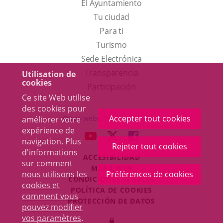
El Ayuntamiento
Tu ciudad
Para ti
Este
Turismo
enlace
Enlace
Sede Electrónica
se
a
Transparencia
Utilisation de
cookies
abrirá
una
Participación
Ce site Web utilise
en
aplicación
des cookies pour
una
externa.
Accepter tout cookies
Otras webs del ayuntamiento
améliorer votre
ventana
expérience de
aderSocial
ENLACE
ENLACE
ENLACE
navigation. Plus
nueva.
Rejeter tout cookies
A
A
A
d'informations
ACCESIBILIDAD
UNA
UNA
UNA
sur
comment
MAPA WEB
APLICACIÓN
APLICACIÓN
APLICACIÓN
nous utilisons les
Préférences de cookies
r
CONDICIONES LEGALES
EXTERNA.
EXTERNA.
EXTERNA.
cookies et
POLÍTICA DE COOKIES
comment vous
PROTECCIÓN DE DATOS
pouvez modifier
Toggl
vos paramètres
.
Iniciar
navig