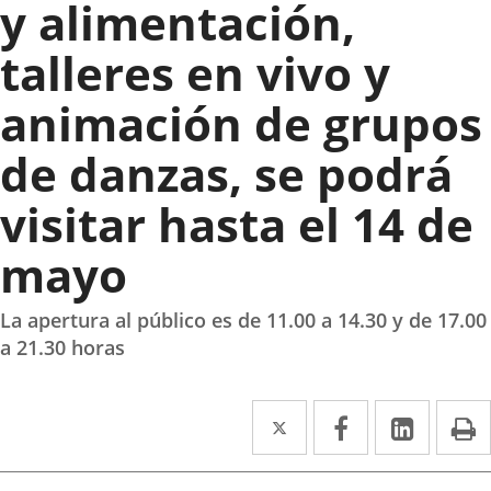
y alimentación,
talleres en vivo y
animación de grupos
de danzas, se podrá
visitar hasta el 14 de
mayo
La apertura al público es de 11.00 a 14.30 y de 17.00
a 21.30 horas
Twitter
Enlace
Facebook
Enlace
Linke
Enlace
I
a
a
a