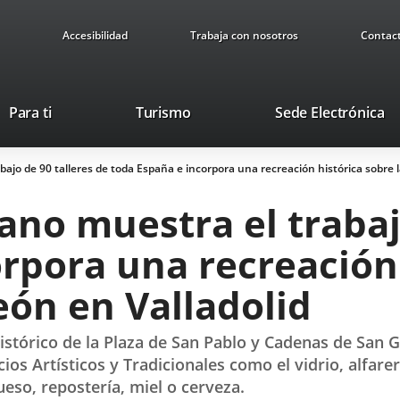
Accesibilidad
Trabaja con nosotros
Contac
Este
En
Para ti
Turismo
Sede Electrónica
enlace
a
se
u
bajo de 90 talleres de toda España e incorpora una recreación histórica sobre 
abrirá
ap
en
ex
ano muestra el trabaj
una
ventana
rpora una recreación 
nueva.
eón en Valladolid
histórico de la Plaza de San Pablo y Cadenas de San
 Artísticos y Tradicionales como el vidrio, alfarerí
queso, repostería, miel o cerveza.