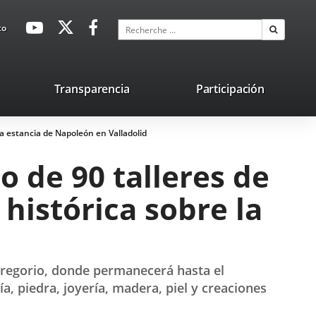
avaHeaderSocial
Enlace
Enlace
Enlace
Recherche
to
Recherch
a
a
a
una
una
una
aplicación
aplicación
aplicación
lace
Transparencia
Participación
externa.
externa.
externa.
na
la estancia de Napoleón en Valladolid
licación
terna.
o de 90 talleres de
histórica sobre la
 Gregorio, donde permanecerá hasta el
a, piedra, joyería, madera, piel y creaciones