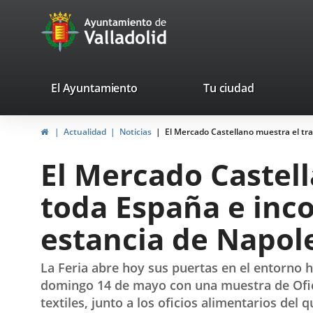
Portal
Saltar al contenido
avaTop
Web
del
Ayuntamiento
valladolid.es
El Ayuntamiento
Tu ciudad
de
Inicio
Actualidad
Noticias
El Mercado Castellano muestra el tra
Valladolid
El Mercado Castell
toda España e inco
estancia de Napol
La Feria abre hoy sus puertas en el entorno 
domingo 14 de mayo con una muestra de Oficios
textiles, junto a los oficios alimentarios del 