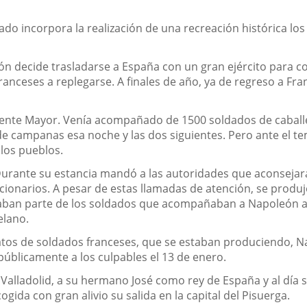
o incorpora la realización de una recreación histórica los d
ón decide trasladarse a España con un gran ejército para c
ranceses a replegarse. A finales de año, ya de regreso a Fr
uente Mayor. Venía acompañado de 1500 soldados de caballerí
e campanas esa noche y las dos siguientes. Pero ante el tem
 los pueblos.
 Durante su estancia mandó a las autoridades que aconsejara
ionarios. A pesar de estas llamadas de atención, se produ
jaban parte de los soldados que acompañaban a Napoleón a
elano.
natos de soldados franceses, que se estaban produciendo, N
úblicamente a los culpables el 13 de enero.
Valladolid, a su hermano José como rey de España y al día si
ida con gran alivio su salida en la capital del Pisuerga.