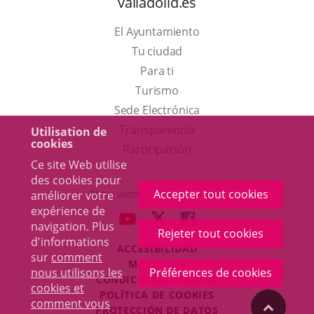
valladolid.es
El Ayuntamiento
Tu ciudad
Para ti
Este
Turismo
enlace
Enlace
Sede Electrónica
se
a
Transparencia
Utilisation de
cookies
abrirá
una
Participación
Ce site Web utilise
en
aplicación
des cookies pour
una
externa.
Accepter tout cookies
Otras webs del ayuntamiento
améliorer votre
ventana
expérience de
aderSocial
ENLACE
ENLACE
ENLACE
navigation. Plus
nueva.
Rejeter tout cookies
A
A
A
d'informations
ACCESIBILIDAD
UNA
UNA
UNA
sur
comment
MAPA WEB
APLICACIÓN
APLICACIÓN
APLICACIÓN
nous utilisons les
Préférences de cookies
r
CONDICIONES LEGALES
EXTERNA.
EXTERNA.
EXTERNA.
cookies et
POLÍTICA DE COOKIES
comment vous
"Volver
PROTECCIÓN DE DATOS