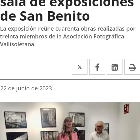
sala de exposiciones
de San Benito
La exposición reúne cuarenta obras realizadas por
treinta miembros de la Asociación Fotográfica
Vallisoletana
Twitter
Enlace
Facebook
Enlace
Linke
Enlace
I
a
a
a
una
una
una
Fecha
22 de junio de 2023
de
aplicación
aplicación
aplica
la
noticia
externa.
externa.
extern