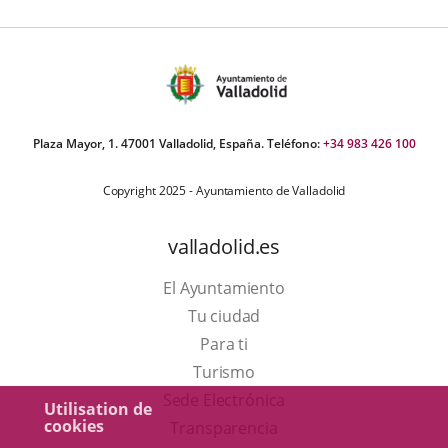
e
apositivas:
Plaza Mayor, 1. 47001 Valladolid, España. Teléfono:
+34 983 426 100
Copyright 2025 - Ayuntamiento de Valladolid
valladolid.es
El Ayuntamiento
Tu ciudad
Para ti
Este
Turismo
enlace
Enlace
Sede Electrónica
Utilisation de
cookies
se
a
Transparencia