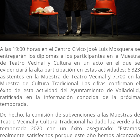
Descripción
A las 19:00 horas en el Centro Cívico José Luis Mosquera se
entregarán los diplomas a los participantes en la Muestra
de Teatro Vecinal y Cultura en un acto en el que se
evidenciará la alta participación en estas actividades: 6.323
asistentes en la Muestra de Teatro Vecinal y 7.700 en la
Muestra de Cultura Tradicional. Las cifras confirman el
éxito de esta actividad del Ayuntamiento de Valladolid,
ratificada en la información conocida de la próxima
temporada.
De hecho, la comisión de subvenciones a las Muestras de
Teatro Vecinal y Cultura Tradicional ha dado luz verde a la
temporada 2020 con un éxito asegurado: "Estamos
realmente satisfechos porque este año hemos alcanzado