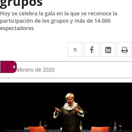
grupos
Hoy se celebra la gala en la que se reconoce la
participación de los grupos y más de 14.000
espectadores
Twitter
Enlace
Facebook
Enlace
Linke
Enlace
I
a
a
a
una
una
una
Fecha
21 de febrero de 2020
de
aplicación
aplicación
aplica
la
noticia
externa.
externa.
extern