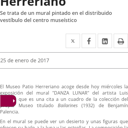
Herreriano
Se trata de un mural pintado en el distribuido
vestíbulo del centro museístico
Twitter
Enlace
Facebook
Enlace
Linke
Enlace
I
a
a
a
una
una
una
Fecha
25 de enero de 2017
de
aplicación
aplicación
aplica
la
noticia
externa.
externa.
extern
Descripción
El Museo Patio Herreriano acoge desde hoy miércoles la
exposición del mural "DANZA LUNAR" del artista Luis
Vasallo, que es una cita a un cuadro de la colección del
propio Museo titulado
Bailarines
(1932) de Benjamín
Palencia.
En el mural se puede ver un desierto y unas figuras que
ofrecen su baile a la luna y las estrellas. La composición la