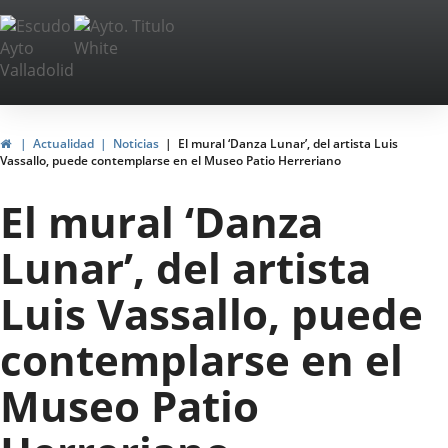
Portal
Saltar al contenido
Web
del
Ayuntamiento
Inicio
Actualidad
Noticias
El mural ‘Danza Lunar’, del artista Luis
Vassallo, puede contemplarse en el Museo Patio Herreriano
de
El mural ‘Danza
Valladolid
Lunar’, del artista
Luis Vassallo, puede
contemplarse en el
Museo Patio