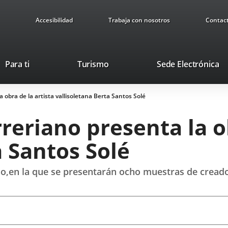
Accesibilidad
Trabaja con nosotros
Contac
Este
En
Para ti
Turismo
Sede Electrónica
enlace
a
se
u
 obra de la artista vallisoletana Berta Santos Solé
abrirá
ap
en
ex
reriano presenta la ob
una
ventana
a Santos Solé
nueva.
año,en la que se presentarán ocho muestras de creado