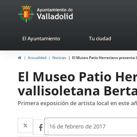
Portal
Saltar al contenido
avaTop
Web
del
Ayuntamiento
valladolid.es
El Ayuntamiento
Tu ciudad
de
Inicio
Actualidad
Noticias
El Museo Patio Herreriano presenta la
Valladolid
El Museo Patio Her
vallisoletana Bert
Primera exposición de artista local en este 
Twitter
Enlace
Facebook
Enlace
Fecha
16 de febrero de 2017
de
a
a