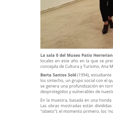
Descripción
La sala 0 del Museo Patio Herreria
locales en este año en la que se pr
concejala de Cultura y Turismo, Ana Ma
Berta Santos Solé
(1994), estudiante
los sintecho, un grupo social con el 
se genera una profundización en torno
desprotegidos y vulnerables de nuest
En la muestra, basada en una honda in
Las obras mostradas están divididas 
"objeto"): el momento primero, los 'no