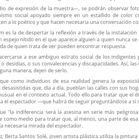
io de expresión de la muestra—, se podrán observar fotog
ismo social apoyado siempre en un estallido de color co
ten a lo poético y que hacen necesaria una conversación con
m es la de despertar la reflexión a través de la instalació
n espejo nítido en el que aparece alguien a quien nunca se
ada de quien trata de ver pueden encontrar respuesta.
cercarse a ese ambiguo estrato social de los indigentes
 desidias, o sus convalecencias y discapacidades. Así, las o
alguna manera, dejen de serlo.
que como individuos de esa realidad genera la exposición
esasistidas que, día a día, pueblan las calles con sus hog
usual en el contexto actual. Todo ello para tratar que el 
sta el espectador —que habrá de seguir preguntándose a s
que "la indiferencia será la asesina en serie más peligros
arte como medio para tratar que, al menos, una parte de esa 
 la necesaria mirada del espectador.
z, Berta Santos Solé, joven artista plástica utiliza la pin