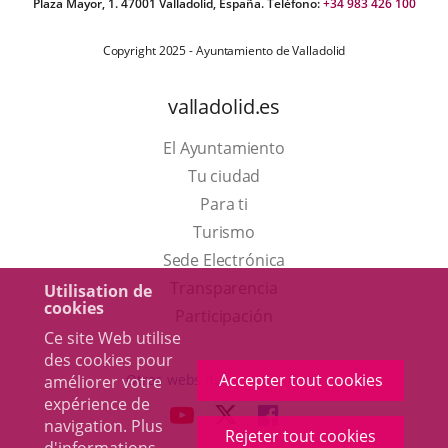
Plaza Mayor, 1. 47001 Valladolid, España. Teléfono:
+34 983 426 100
Copyright 2025 - Ayuntamiento de Valladolid
valladolid.es
El Ayuntamiento
Tu ciudad
Para ti
Este
Turismo
enlace
Enlace
Sede Electrónica
se
a
Transparencia
Utilisation de
cookies
abrirá
una
Participación
Ce site Web utilise
en
aplicación
des cookies pour
una
externa.
Accepter tout cookies
Otras webs del ayuntamiento
améliorer votre
ventana
expérience de
aderSocial
ENLACE
ENLACE
ENLACE
navigation. Plus
nueva.
Rejeter tout cookies
A
A
A