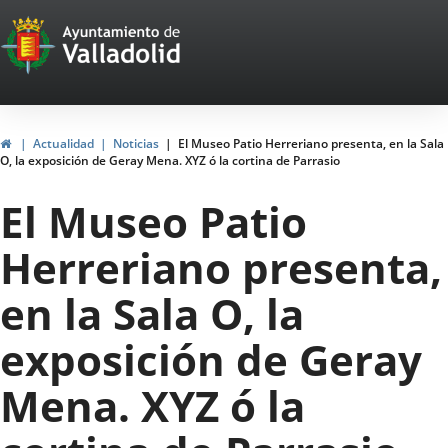
Portal
Saltar al contenido
Web
del
Ayuntamiento
Inicio
Actualidad
Noticias
El Museo Patio Herreriano presenta, en la Sala
O, la exposición de Geray Mena. XYZ ó la cortina de Parrasio
de
El Museo Patio
Valladolid
Herreriano presenta,
en la Sala O, la
exposición de Geray
Mena. XYZ ó la