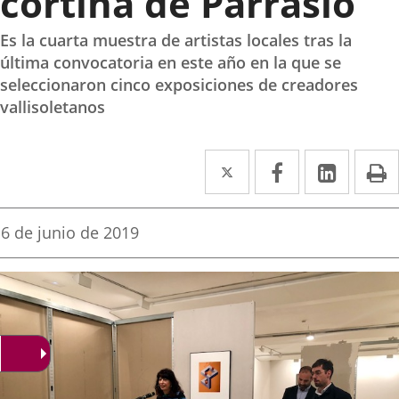
cortina de Parrasio
Es la cuarta muestra de artistas locales tras la
última convocatoria en este año en la que se
seleccionaron cinco exposiciones de creadores
vallisoletanos
Twitter
Enlace
Facebook
Enlace
Linke
Enlace
I
a
a
a
una
una
una
Fecha
6 de junio de 2019
de
aplicación
aplicación
aplica
la
noticia
externa.
externa.
extern