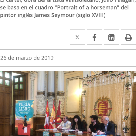
se basa en el cuadro "Portrait of a horseman" del
pintor inglés James Seymour (siglo XVIII)
Twitter
Enlace
Facebook
Enlace
Linke
Enlace
I
a
a
a
una
una
una
Fecha
26 de marzo de 2019
de
aplicación
aplicación
aplica
la
noticia
externa.
externa.
extern