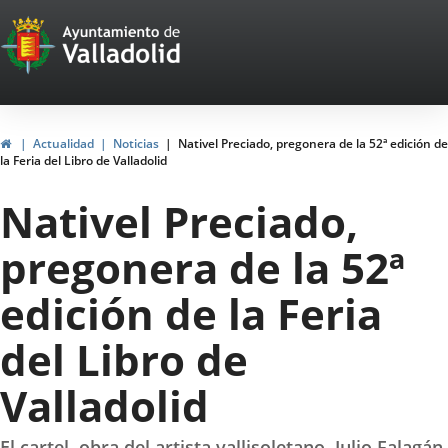
Portal
Saltar al contenido
Web
del
Ayuntamiento
Inicio
Actualidad
Noticias
Nativel Preciado, pregonera de la 52ª edición de
la Feria del Libro de Valladolid
de
Nativel Preciado,
Valladolid
pregonera de la 52ª
edición de la Feria
del Libro de
Valladolid
El cartel, obra del artista vallisoletano, Julio Falagán,