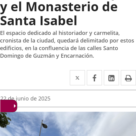
y el Monasterio de
Santa Isabel
El espacio dedicado al historiador y carmelita,
cronista de la ciudad, quedará delimitado por estos
edificios, en la confluencia de las calles Santo
Domingo de Guzmán y Encarnación.
Twitter
Enlace
Facebook
Enlace
Linke
Enlace
I
a
a
a
una
una
una
Fecha
22 de junio de 2025
de
aplicación
aplicación
aplica
la
noticia
externa.
externa.
extern