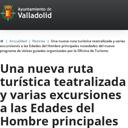
Portal
Saltar al contenido
Web
del
Ayuntamiento
Inicio
Actualidad
Noticias
Una nueva ruta turística teatralizada y varias
excursiones a las Edades del Hombre principales novedades del nuevo
de
programa de visitas guiadas organizadas por la Oficina de Turismo
Valladolid
Una nueva ruta
turística teatralizada
y varias excursiones
a las Edades del
Hombre principales