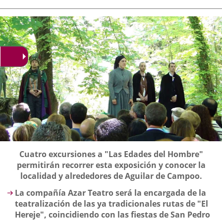
de
aplicación
aplicación
aplica
la
noticia
externa.
externa.
extern
Descripción
Cuatro excursiones a "Las Edades del Hombre"
permitirán recorrer esta exposición y conocer la
localidad y alrededores de Aguilar de Campoo.
La compañía Azar Teatro será la encargada de la
teatralización de las ya tradicionales rutas de "El
Hereje", coincidiendo con las fiestas de San Pedro