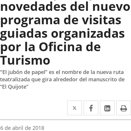
novedades del nuevo
programa de visitas
guiadas organizadas
por la Oficina de
Turismo
"El jubón de papel” es el nombre de la nueva ruta
teatralizada que gira alrededor del manuscrito de
“El Quijote”
Twitter
Enlace
Facebook
Enlace
Linke
Enlace
I
a
a
a
una
una
una
Fecha
6 de abril de 2018