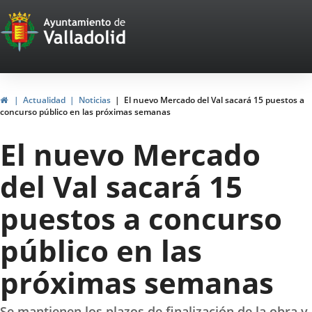
Portal
Saltar al contenido
Web
del
Ayuntamiento
Inicio
Actualidad
Noticias
El nuevo Mercado del Val sacará 15 puestos a
concurso público en las próximas semanas
de
El nuevo Mercado
Valladolid
del Val sacará 15
puestos a concurso
público en las
próximas semanas
Se mantienen los plazos de finalización de la obra y