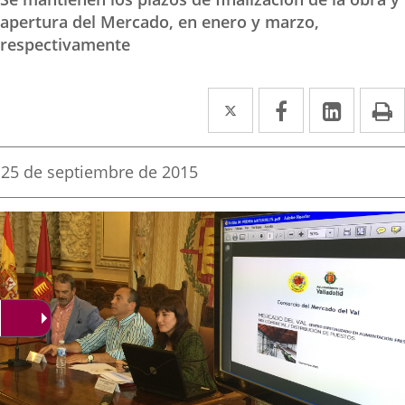
apertura del Mercado, en enero y marzo,
respectivamente
Twitter
Enlace
Facebook
Enlace
Linke
Enlace
I
a
a
a
una
una
una
Fecha
25 de septiembre de 2015
de
aplicación
aplicación
aplica
la
noticia
externa.
externa.
extern