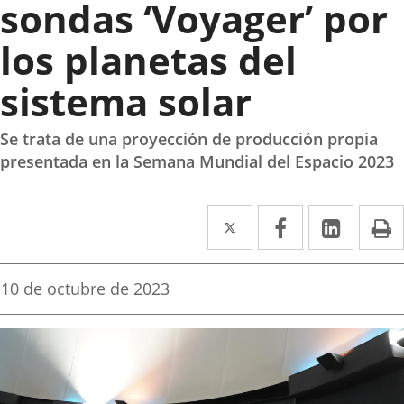
sondas ‘Voyager’ por
los planetas del
sistema solar
Se trata de una proyección de producción propia
presentada en la Semana Mundial del Espacio 2023
Twitter
Enlace
Facebook
Enlace
Linke
Enlace
I
a
a
a
una
una
una
Fecha
10 de octubre de 2023
de
aplicación
aplicación
aplica
la
noticia
externa.
externa.
extern