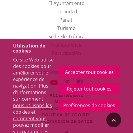
El Ayuntamiento
Tu ciudad
Para ti
Este
Turismo
enlace
Enlace
Sede Electrónica
se
a
Transparencia
Utilisation de
cookies
abrirá
una
Participación
Ce site Web utilise
en
aplicación
des cookies pour
una
externa.
Accepter tout cookies
Otras webs del ayuntamiento
améliorer votre
ventana
expérience de
aderSocial
ENLACE
ENLACE
ENLACE
navigation. Plus
nueva.
Rejeter tout cookies
A
A
A
d'informations
ACCESIBILIDAD
UNA
UNA
UNA
sur
comment
MAPA WEB
APLICACIÓN
APLICACIÓN
APLICACIÓN
nous utilisons les
Préférences de cookies
r
CONDICIONES LEGALES
EXTERNA.
EXTERNA.
EXTERNA.
cookies et
POLÍTICA DE COOKIES
comment vous
"Volver
PROTECCIÓN DE DATOS
pouvez modifier
Toggl
vos paramètres
.
Iniciar
navig