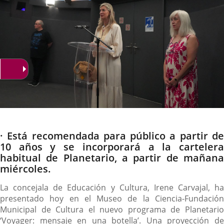
Descripción
· Está recomendada para público a partir de
10 años y se incorporará a la cartelera
habitual de Planetario, a partir de mañana
miércoles.
La concejala de Educación y Cultura, Irene Carvajal, ha
presentado hoy en el Museo de la Ciencia-Fundación
Municipal de Cultura el nuevo programa de Planetario
‘Voyager: mensaje en una botella’. Una proyección de