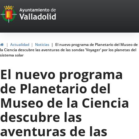
Portal
Saltar al contenido
Web
del
Ayuntamiento
Inicio
Actualidad
Noticias
El nuevo programa de Planetario del Museo de
la Ciencia descubre las aventuras de las sondas ‘Voyager’ por los planetas del
de
sistema solar
Valladolid
El nuevo programa
de Planetario del
Museo de la Ciencia
descubre las
aventuras de las