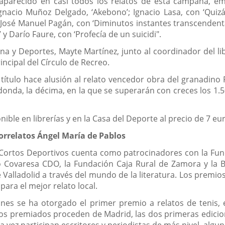
 aparecido en casi todos los relatos de esta campaña, 
gnacio Muñoz Delgado, ‘Akebono’; Ignacio Lasa, con ‘Quizás
José Manuel Pagán, con ‘Diminutos instantes transcendentale
y Darío Faure, con ‘Profecía de un suicidi".
na y Deportes, Mayte Martínez, junto al coordinador del li
incipal del Círculo de Recreo.
título hace alusión al relato vencedor obra del granadino P
onda, la décima, en la que se superarán con creces los 1.5
onible en librerías y en la Casa del Deporte al precio de 7 eu
rorrelatos Ángel María de Pablos
s Cortos Deportivos cuenta como patrocinadores con la Fu
o Covaresa CDO, la Fundación Caja Rural de Zamora y la Bo
 Valladolid a través del mundo de la literatura. Los premios
 para el mejor relato local.
nes se ha otorgado el primer premio a relatos de tenis, es
s premiados proceden de Madrid, las dos primeras ediciones