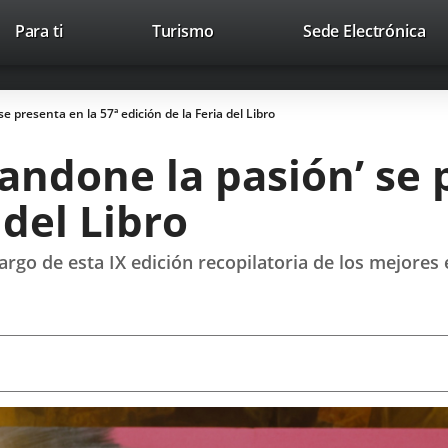
Este
En
Para ti
Turismo
Sede Electrónica
Accesibilidad
Trabaja con nosotros
Contac
enlace
a
se
un
abrirá
apl
 presenta en la 57ª edición de la Feria del Libro
en
ext
una
ndone la pasión’ se p
ventana
nueva.
 del Libro
largo de esta IX edición recopilatoria de los mejores