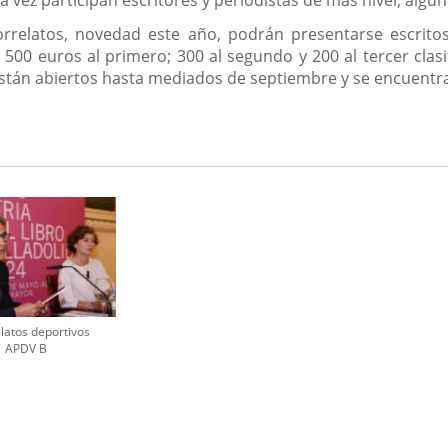
 vez participan escritores y periodistas de más nivel, algu
rorrelatos, novedad este año, podrán presentarse escri
 500 euros al primero; 300 al segundo y 200 al tercer cla
están abiertos hasta mediados de septiembre y se encuentra
elatos deportivos
APDV B