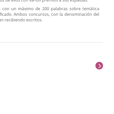
nos de ellos con varios premios a sus espaldas.
tos con un máximo de 200 palabras sobre temática
sificado. Ambos concursos, con la denominación del
n recibiendo escritos.
sigu