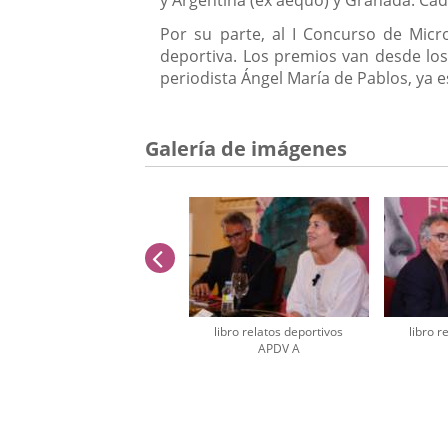
y Argentina (ex aequo) y Granada. Cada
Por su parte, al I Concurso de Mic
deportiva. Los premios van desde los
periodista Ángel María de Pablos, ya 
Galería de imágenes
anterior
libro relatos deportivos
libro r
APDV A
Número
de
diapositivas: