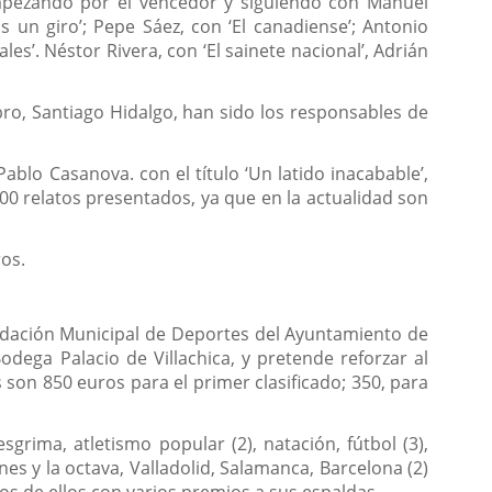
empezando por el vencedor y siguiendo con Manuel
 un giro’; Pepe Sáez, con ‘El canadiense’; Antonio
s’. Néstor Rivera, con ‘El sainete nacional’, Adrián
bro, Santiago Hidalgo, han sido los responsables de
ablo Casanova. con el título ‘Un latido inacabable’,
00 relatos presentados, ya que en la actualidad son
ros.
ndación Municipal de Deportes del Ayuntamiento de
dega Palacio de Villachica, y pretende reforzar al
 son 850 euros para el primer clasificado; 350, para
grima, atletismo popular (2), natación, fútbol (3),
 y la octava, Valladolid, Salamanca, Barcelona (2)