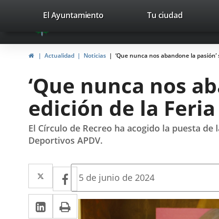
Portal
Saltar al contenido
valladolid.es
El Ayuntamiento
Tu ciudad
avaTop
Web
del
Inicio
Actualidad
Noticias
‘Que nunca nos abandone la pasión’ se
Ayuntamiento
‘Que nunca nos aba
de
edición de la Feria
Valladolid
El Círculo de Recreo ha acogido la puesta de 
Deportivos APDV.
Twitter
Enlace
Facebook
Enlace
Fecha
5 de junio de 2024
de
a
a
la
LinkedIn
Enlace
Imprimir
una
noticia
una
a