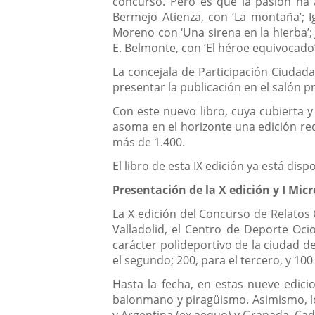
concurso. Pero es que la pasión ha
Bermejo Atienza, con ‘La montaña’; I
Moreno con ‘Una sirena en la hierba’; 
E. Belmonte, con ‘El héroe equivocado’ 
La concejala de Participación Ciudada
presentar la publicación en el salón pr
Con este nuevo libro, cuya cubierta y 
asoma en el horizonte una edición red
más de 1.400.
El libro de esta IX edición ya está disp
Presentación de la X edición y I Mic
La X edición del Concurso de Relato
Valladolid, el Centro de Deporte Oci
carácter polideportivo de la ciudad de
el segundo; 200, para el tercero, y 100
Hasta la fecha, en estas nueve edicio
balonmano y piragüismo. Asimismo, lo