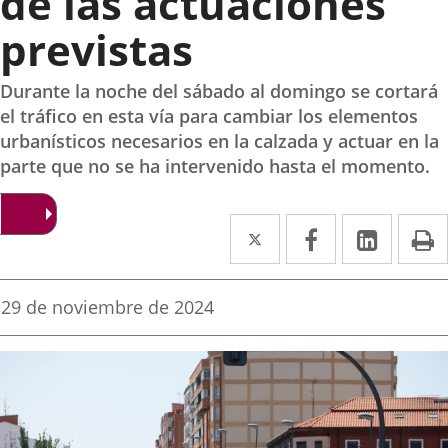
de las actuaciones
previstas
Durante la noche del sábado al domingo se cortará
el tráfico en esta vía para cambiar los elementos
urbanísticos necesarios en la calzada y actuar en la
parte que no se ha intervenido hasta el momento.
Twitter
Enlace
Facebook
Enlace
Linke
Enlace
I
a
a
a
una
una
una
Fecha
29 de noviembre de 2024
de
aplicación
aplicación
aplica
la
noticia
externa.
externa.
extern