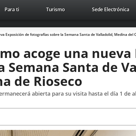
Este
En
Para ti
Turismo
Sede Electrónica
Accesibilidad
Trabaja con nosotros
Contac
enlace
a
se
un
abrirá
apl
va Exposición de fotografías sobre la Semana Santa de Valladolid, Medina del
en
ext
una
ismo acoge una nueva 
ventana
nueva.
la Semana Santa de Va
a de Rioseco
manecerá abierta para su visita hasta el día 1 de ab