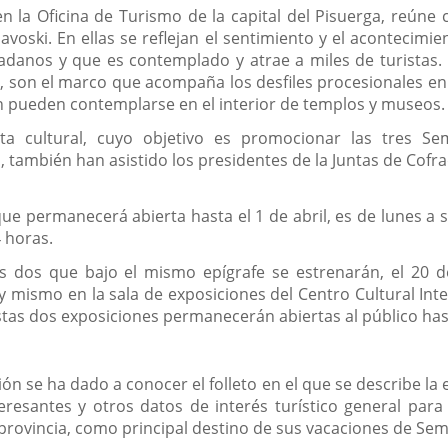
 en la Oficina de Turismo de la capital del Pisuerga, reún
oski. En ellas se reflejan el sentimiento y el acontecimient
adanos y que es contemplado y atrae a miles de turistas. 
, son el marco que acompaña los desfiles procesionales e
 pueden contemplarse en el interior de templos y museos.
ta cultural, cuyo objetivo es promocionar las tres Se
 también han asistido los presidentes de la Juntas de Cofra
 que permanecerá abierta hasta el 1 de abril, es de lunes a
 horas.
ras dos que bajo el mismo epígrafe se estrenarán, el 20 
 mismo en la sala de exposiciones del Centro Cultural Inte
estas dos exposiciones permanecerán abiertas al público hasta
ón se ha dado a conocer el folleto en el que se describe la
resantes y otros datos de interés turístico general para fa
y provincia, como principal destino de sus vacaciones de Se