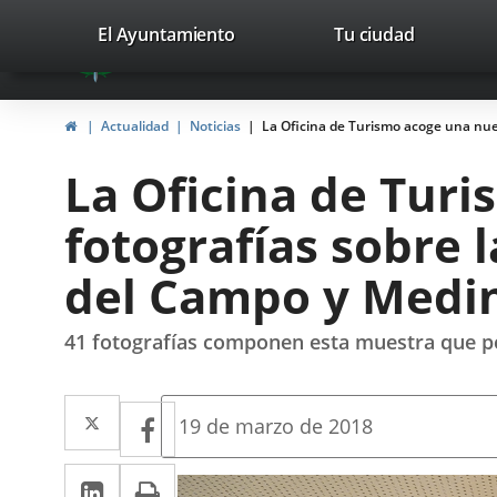
Portal
Saltar al contenido
valladolid.es
El Ayuntamiento
Tu ciudad
avaTop
Web
del
Inicio
Actualidad
Noticias
La Oficina de Turismo acoge una nue
Ayuntamiento
La Oficina de Tur
de
fotografías sobre 
Valladolid
del Campo y Medin
41 fotografías componen esta muestra que per
Twitter
Enlace
Facebook
Enlace
Fecha
19 de marzo de 2018
de
a
a
la
LinkedIn
Enlace
Imprimir
una
noticia
una