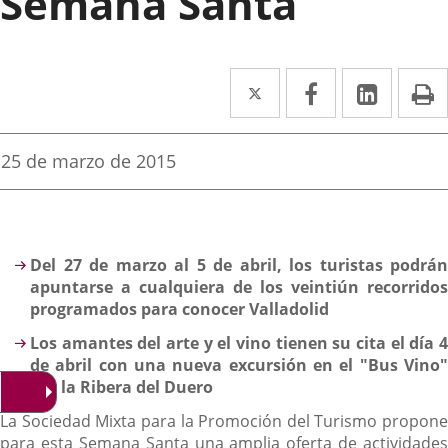
Semana Santa
Twitter
Enlace
Facebook
Enlace
Linke
Enlace
I
a
a
a
una
una
una
Fecha
25 de marzo de 2015
de
aplicación
aplicación
aplica
la
noticia
externa.
externa.
extern
Descripción
Del 27 de marzo al 5 de abril, los turistas podrán
apuntarse a cualquiera de los veintiún recorridos
programados para conocer Valladolid
Los amantes del arte y el vino tienen su cita el día 4
de abril con una nueva excursión en el "Bus Vino"
por la Ribera del Duero
La Sociedad Mixta para la Promoción del Turismo propone
para esta Semana Santa una amplia oferta de actividades