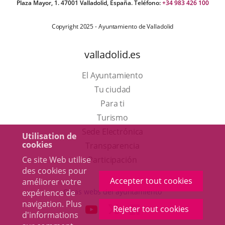
Plaza Mayor, 1. 47001 Valladolid, España. Teléfono:
+34 983 426 100
Copyright 2025 - Ayuntamiento de Valladolid
valladolid.es
El Ayuntamiento
Tu ciudad
Para ti
Este
Turismo
enlace
Enlace
Sede Electrónica
Utilisation de
cookies
se
a
Transparencia
abrirá
una
Ce site Web utilise
Participación
des cookies pour
en
aplicación
Accepter tout cookies
améliorer votre
una
externa.
Otras webs del ayuntamiento
expérience de
ventana
navigation. Plus
aderSocial
ENLACE
ENLACE
ENLACE
Rejeter tout cookies
d'informations
nueva.
A
A
A