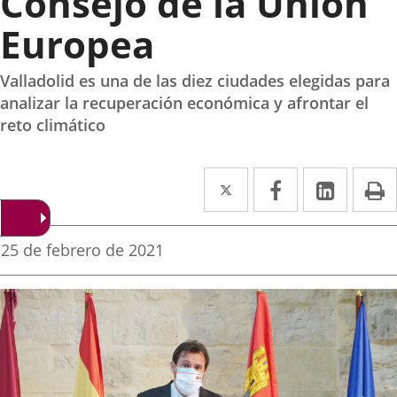
Consejo de la Unión
Europea
Valladolid es una de las diez ciudades elegidas para
analizar la recuperación económica y afrontar el
reto climático
Twitter
Enlace
Facebook
Enlace
Linke
Enlace
I
a
a
a
una
una
una
Fecha
25 de febrero de 2021
de
aplicación
aplicación
aplica
la
noticia
externa.
externa.
extern