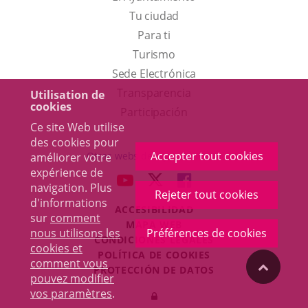
Tu ciudad
Para ti
Este
Turismo
enlace
Enlace
Sede Electrónica
se
a
Transparencia
Utilisation de
cookies
abrirá
una
Participación
Ce site Web utilise
en
aplicación
des cookies pour
una
externa.
Accepter tout cookies
Otras webs del ayuntamiento
améliorer votre
ventana
expérience de
aderSocial
ENLACE
ENLACE
ENLACE
navigation. Plus
nueva.
Rejeter tout cookies
A
A
A
d'informations
ACCESIBILIDAD
UNA
UNA
UNA
sur
comment
MAPA WEB
APLICACIÓN
APLICACIÓN
APLICACIÓN
nous utilisons les
Préférences de cookies
r
CONDICIONES LEGALES
EXTERNA.
EXTERNA.
EXTERNA.
cookies et
POLÍTICA DE COOKIES
comment vous
"Volver
PROTECCIÓN DE DATOS
pouvez modifier
Toggl
vos paramètres
.
Iniciar
navig
arriba"