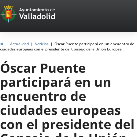
Portal
Saltar al contenido
Web
del
Ayuntamiento
Inicio
Actualidad
Noticias
Óscar Puente participará en un encuentro de
ciudades europeas con el presidente del Consejo de la Unión Europea
de
Óscar Puente
Valladolid
participará en un
encuentro de
ciudades europeas
con el presidente del