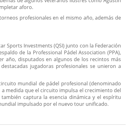
además de algunos veteranos ilustres como Agustín
ompletar aforo.
os torneos profesionales en el mismo año, además de
atar Sports Investments (QSI) junto con la Federación
espaldo de la Professional Pádel Association (PPA),
r año, disputados en algunos de los recintos más
 destacadas jugadoras profesionales se unieron a
circuito mundial de pádel profesional (denominado
 a medida que el circuito impulsa el crecimiento del
también captura la esencia dinámica y el espíritu
ndial impulsado por el nuevo tour unificado.