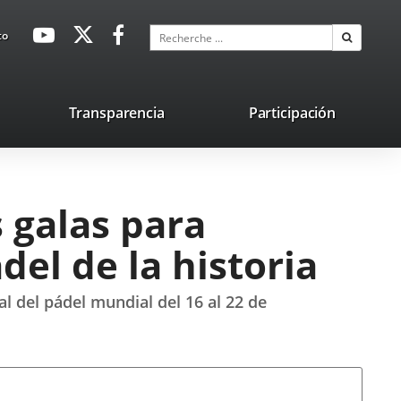
avaHeaderSocial
Enlace
Enlace
Enlace
Recherche
to
Recherch
a
a
a
una
una
una
aplicación
aplicación
aplicación
lace
Transparencia
Participación
externa.
externa.
externa.
na
licación
terna.
 galas para
del de la historia
al del pádel mundial del 16 al 22 de