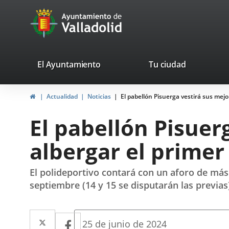
Portal
Saltar al contenido
avaTop
Web
del
Ayuntamiento
valladolid.es
El Ayuntamiento
Tu ciudad
de
Inicio
Actualidad
Noticias
El pabellón Pisuerga vestirá sus mejor
Valladolid
El pabellón Pisuer
albergar el primer
El polideportivo contará con un aforo de más d
septiembre (14 y 15 se disputarán las previas
Twitter
Enlace
Facebook
Enlace
Fecha
25 de junio de 2024