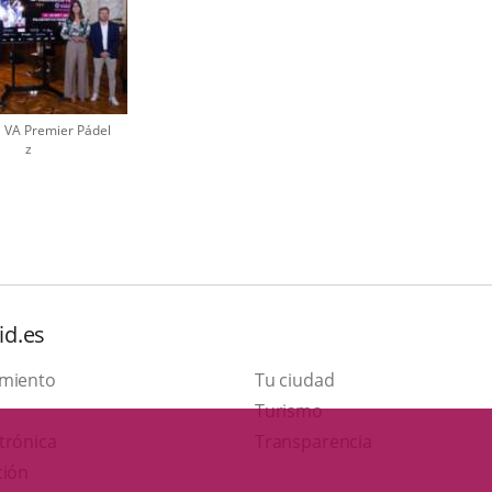
 VA Premier Pádel
z
id.es
amiento
Tu ciudad
Este
Turismo
Enlace
enlace
trónica
Transparencia
a
se
ción