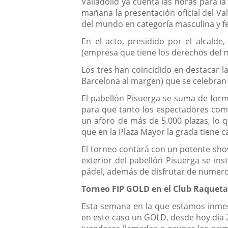
Valladolid ya cuenta las horas para l
mañana la presentación oficial del Va
del mundo en categoría masculina y 
En el acto, presidido por el alcalde
(empresa que tiene los derechos del 
Los tres han coincidido en destacar l
Barcelona al margen) que se celebran e
El pabellón Pisuerga se suma de form
para que tanto los espectadores como 
un aforo de más de 5.000 plazas, lo q
que en la Plaza Mayor la grada tiene 
El torneo contará con un potente show
exterior del pabellón Pisuerga se ins
pádel, además de disfrutar de numero
Torneo FIP GOLD en el Club Raquet
Esta semana en la que estamos inmers
en este caso un GOLD, desde hoy día 2