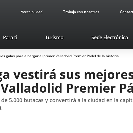
Accesibilidad
Trabaja con nosotros
Contac
Este
En
Para ti
Turismo
Sede Electrónica
enlace
a
se
u
es galas para albergar el primer Valladolid Premier Pádel de la historia
abrirá
ap
en
ex
ga vestirá sus mejores
una
ventana
 Valladolid Premier Pá
nueva.
e 5.000 butacas y convertirá a la ciudad en la capit
).