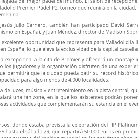
a llegada del mejor pádel del mundo. El salón de recepcion
lladolid Premier Pádel P2, torneo que reunirá en la ciudad,
femenina.
, Jesús Julio Carnero, también han participado David Serr
mismo en España), y Juan Méndez, director de Madison Spor
a excelente oportunidad que representa para Valladolid la l
n España, lo que eleva la exclusividad de la capital castella
a excepcional a la cita de Premier y ofrecerá un montaje 
los jugadores y la organización disfruten de una experienci
ue permitirá que la ciudad pueda batir su récord histórico
capacidad para algo menos de 4.000 localidades.
 de luces, música y entretenimiento en la pista central, qu
talará una fan zone, en la que los asistentes podrán poners
sas actividades que complementarán su estancia en el eve
a
os, donde estaba prevista la celebración del FIP Platinum
5 hasta el sábado 29, que repartirá 50.000 euros en premio