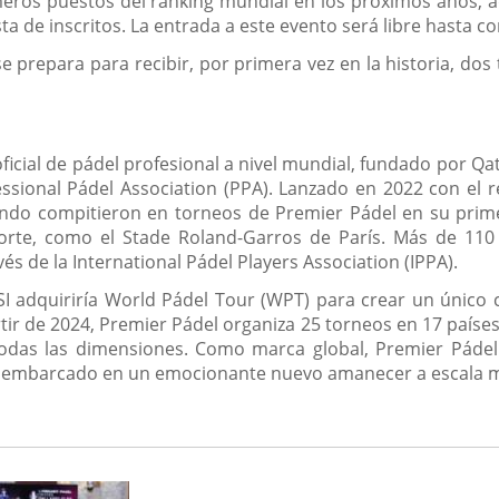
meros puestos del ranking mundial en los próximos años, 
sta de inscritos. La entrada a este evento será libre hasta c
e prepara para recibir, por primera vez en la historia, d
 oficial de pádel profesional a nivel mundial, fundado por Q
fessional Pádel Association (PPA). Lanzado en 2022 con el r
do compitieron en torneos de Premier Pádel en su prime
orte, como el Stade Roland-Garros de París. Más de 110
s de la International Pádel Players Association (IPPA).
I adquiriría World Pádel Tour (WPT) para crear un único 
rtir de 2024, Premier Pádel organiza 25 torneos en 17 países
todas las dimensiones. Como marca global, Premier Pádel 
e embarcado en un emocionante nuevo amanecer a escala mu