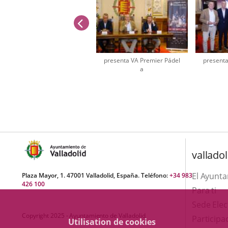
anterior
presenta VA Premier Pádel
presenta
a
Número
de
diapositivas:
2
valladol
El Ayunt
Plaza Mayor, 1. 47001 Valladolid, España. Teléfono:
+34 983
426 100
Para ti
Sede Elec
Copyright 2025 - Ayuntamiento de Valladolid
Participa
Utilisation de cookies