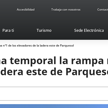
Accesibilidad
Trabaja con nosotros
Contac
Este
En
Para ti
Turismo
Sede Electrónica
enlace
a
se
u
a nª1 de los elevadores de la ladera este de Parquesol
abrirá
ap
en
ex
a temporal la rampa 
una
ventana
adera este de Parques
nueva.