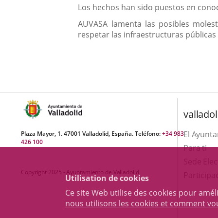
Los hechos han sido puestos en conoci
AUVASA lamenta las posibles molest
respetar las infraestructuras pública
valladol
El Ayunt
Plaza Mayor, 1. 47001 Valladolid, España. Teléfono:
+34 983
426 100
Para ti
Sede Elec
Copyright 2025 - Ayuntamiento de Valladolid
Participa
Utilisation de cookies
Ce site Web utilise des cookies pour amél
nous utilisons les cookies et comment v