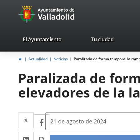
Portal
Saltar al contenido
avaTop
Web
del
Ayuntamiento
valladolid.es
El Ayuntamiento
Tu ciudad
de
Inicio
Actualidad
Noticias
Paralizada de forma temporal la ramp
Valladolid
Paralizada de form
elevadores de la l
Twitter
Enlace
Facebook
Enlace
Fecha
21 de agosto de 2024
de
a
a
la
LinkedIn
Enlace
Imprimir
una
noticia