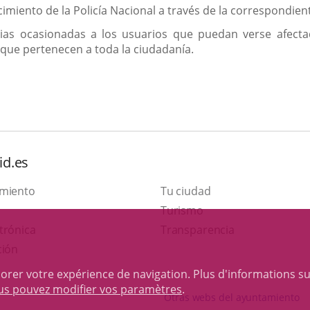
miento de la Policía Nacional a través de la correspondien
ias ocasionadas a los usuarios que puedan verse afecta
s que pertenecen a toda la ciudadanía.
id.es
amiento
Tu ciudad
Este
Turismo
Enlace
enlace
trónica
Transparencia
a
se
ción
una
abrirá
iorer votre expérience de navigation. Plus d'informations s
aplicación
en
ous pouvez modifier vos paramètres
.
Otras webs del ayuntamiento
externa.
una