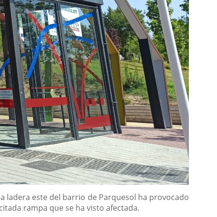
la ladera este del barrio de Parquesol ha provocado
 citada rampa que se ha visto afectada.