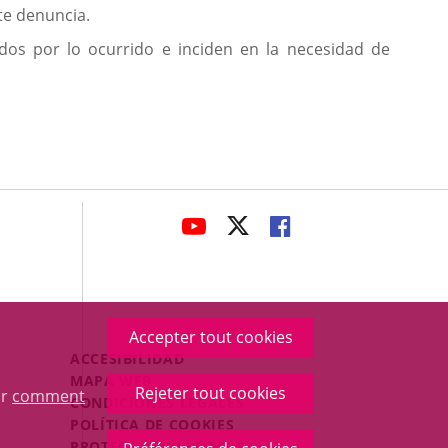
te denuncia.
dos por lo ocurrido e inciden en la necesidad de
avaHeaderSocial
ENLACE
ENLACE
ENLACE
A
A
A
UNA
UNA
UNA
APLICACIÓN
APLICACIÓN
APLICACIÓN
EXTERNA.
EXTERNA.
EXTERNA.
Accepter tout cookies
Menú
ACCESIBILIDAD
Legal
MAPA WEB
Rejeter tout cookies
ur
comment
Footer
CONDICIONES LEGALES
POLÍTICA DE COOKIES
PROTECCIÓN DE DATOS