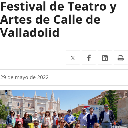
Festival de Teatro y
Artes de Calle de
Valladolid
Twitter
Enlace
Facebook
Enlace
Linke
Enlace
I
a
a
a
una
una
una
Fecha
29 de mayo de 2022
de
aplicación
aplicación
aplica
la
noticia
externa.
externa.
extern