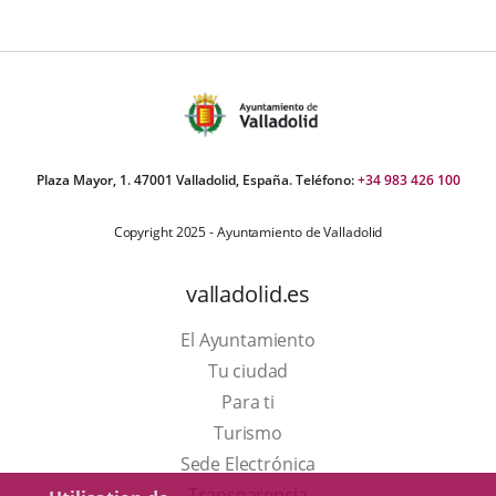
Plaza Mayor, 1. 47001 Valladolid, España. Teléfono:
+34 983 426 100
Copyright 2025 - Ayuntamiento de Valladolid
valladolid.es
El Ayuntamiento
Tu ciudad
Para ti
Este
Turismo
enlace
Enlace
Sede Electrónica
se
a
Transparencia