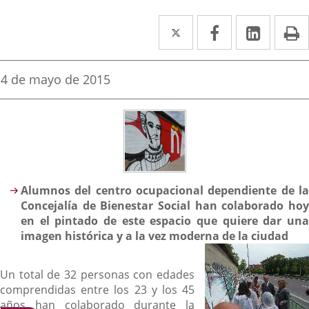
Twitter
Enlace
Facebook
Enlace
Linke
Enlace
I
a
a
a
una
una
una
Fecha
4 de mayo de 2015
de
aplicación
aplicación
aplica
la
noticia
externa.
externa.
extern
Descripción
Alumnos del centro ocupacional dependiente de la
Concejalía de Bienestar Social han colaborado hoy
en el pintado de este espacio que quiere dar una
imagen histórica y a la vez moderna de la ciudad
Un total de 32 personas con edades
comprendidas entre los 23 y los 45
años han colaborado durante la