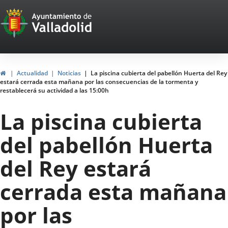
Portal
Saltar al contenido
Web
del
Ayuntamiento
Inicio
Actualidad
Noticias
La piscina cubierta del pabellón Huerta del Rey
estará cerrada esta mañana por las consecuencias de la tormenta y
de
restablecerá su actividad a las 15:00h
Valladolid
La piscina cubierta
del pabellón Huerta
del Rey estará
cerrada esta mañana
por las