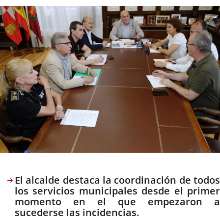
la
noticia
externa.
externa.
extern
Descripción
El alcalde destaca la coordinación de todos
los servicios municipales desde el primer
momento en el que empezaron a
sucederse las incidencias.