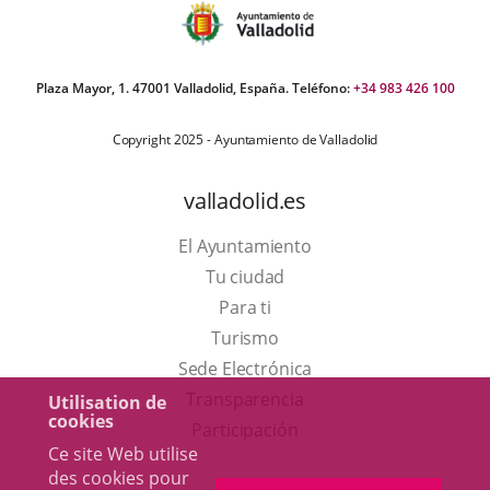
Plaza Mayor, 1. 47001 Valladolid, España. Teléfono:
+34 983 426 100
Copyright 2025 - Ayuntamiento de Valladolid
valladolid.es
El Ayuntamiento
Tu ciudad
Para ti
Este
Turismo
enlace
Enlace
Sede Electrónica
se
a
Transparencia
Utilisation de
cookies
abrirá
una
Participación
Ce site Web utilise
en
aplicación
des cookies pour
una
externa.