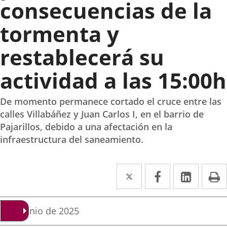
consecuencias de la
tormenta y
restablecerá su
actividad a las 15:00h
De momento permanece cortado el cruce entre las
calles Villabáñez y Juan Carlos I, en el barrio de
Pajarillos, debido a una afectación en la
infraestructura del saneamiento.
Twitter
Enlace
Facebook
Enlace
Linke
Enlace
I
a
a
a
una
una
una
Fecha
4 de junio de 2025
de
aplicación
aplicación
aplica