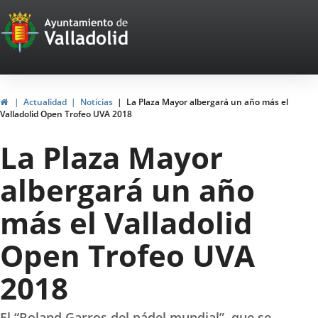
Portal
Saltar al contenido
Web
del
Ayuntamiento
Inicio
Actualidad
Noticias
La Plaza Mayor albergará un año más el
Valladolid Open Trofeo UVA 2018
de
La Plaza Mayor
Valladolid
albergará un año
más el Valladolid
Open Trofeo UVA
2018
El “Roland Garros del pádel mundial”, que se