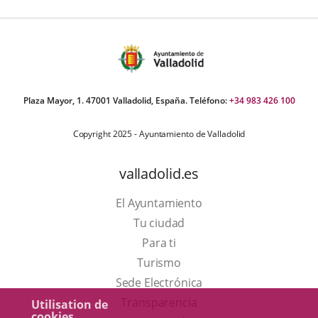
Plaza Mayor, 1. 47001 Valladolid, España. Teléfono:
+34 983 426 100
Copyright 2025 - Ayuntamiento de Valladolid
valladolid.es
El Ayuntamiento
Tu ciudad
Para ti
Este
Turismo
enlace
Enlace
Sede Electrónica
se
a
Transparencia
Utilisation de
cookies