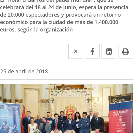
celebrará del 18 al 24 de junio, espera la presencia
de 20.000 espectadores y provocará un retorno
económico para la ciudad de más de 1.400.000
euros, según la organización
Twitter
Enlace
Facebook
Enlace
Linke
Enlace
I
a
a
a
una
una
una
Fecha
25 de abril de 2018
de
aplicación
aplicación
aplica
la
noticia
externa.
externa.
extern