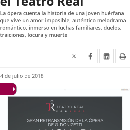
el Teatro Real
La ópera cuenta la historia de una joven huérfana
que vive un amor imposible, auténtico melodrama
romántico, inmerso en luchas familiares, duelos,
traiciones, locura y muerte
Twitter
Enlace
Facebook
Enlace
Linke
Enlace
I
a
a
a
una
una
una
Fecha
4 de julio de 2018
de
aplicación
aplicación
aplica
la
noticia
externa.
externa.
extern