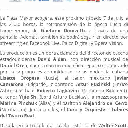
Descripción
La Plaza Mayor acogerá, este próximo sábado 7 de julio a
las 21.30 horas, la retransmisión de la ópera Lucia di
Lammemoor, de
Gaetano Donizetti
, a través de un
pantalla. Además, también se podrá seguir en directo por
streaming en Facebook Live, Palco Digital, y Opera Vision.
La producción es un obra aclamada del director de escena
estadounidense
David Alden,
con dirección musical de
Daniel Oren,
cuenta con un magnífico reparto encabezado
por la soprano estadounidense de ascendencia cubana
Lisette Oropesa
(Lucia), el tenor mexicano
Javie
Camarena
(Edgardo), elbarítono
Artur Rucinski
(Enric
Ashton), el bajo
Roberto Tagliavini
(Raimondo Bidebent)
el tenor
Yijie Shi
(Lord Arturo Bucklaw), la mezzosoprano
Marina Pinchuk
(Alisa) y el barítono
Alejandro del Cerro
(Normanno). Junto a ellos, el
Coro y Orquesta Titulares
del Teatro Real
.
Basada en la truculenta novela histórica de
Walter Scott
,