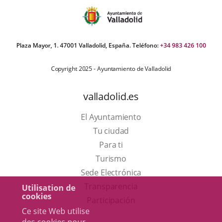
Plaza Mayor, 1. 47001 Valladolid, España. Teléfono:
+34 983 426 100
Copyright 2025 - Ayuntamiento de Valladolid
valladolid.es
El Ayuntamiento
Tu ciudad
Para ti
Este
Turismo
enlace
Enlace
Sede Electrónica
se
a
Transparencia
Utilisation de
cookies
abrirá
una
Participación
Ce site Web utilise
en
aplicación