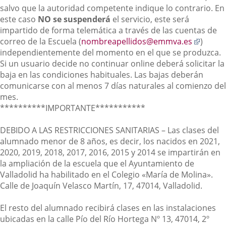
salvo que la autoridad competente indique lo contrario. En
este caso
NO se suspenderá
el servicio, este será
impartido de forma telemática a través de las cuentas de
Enlace
correo de la Escuela (
nombreapellidos@emmva.es
)
a
independientemente del momento en el que se produzca.
una
Si un usuario decide no continuar online deberá solicitar la
aplica
baja en las condiciones habituales. Las bajas deberán
extern
comunicarse con al menos 7 días naturales al comienzo del
mes.
**********IMPORTANTE***********
DEBIDO A LAS RESTRICCIONES SANITARIAS – Las clases del
alumnado menor de 8 años, es decir, los nacidos en 2021,
2020, 2019, 2018, 2017, 2016, 2015 y 2014 se impartirán en
la ampliación de la escuela que el Ayuntamiento de
Valladolid ha habilitado en el Colegio «María de Molina».
Calle de Joaquín Velasco Martín, 17, 47014, Valladolid.
El resto del alumnado recibirá clases en las instalaciones
ubicadas en la calle Pío del Río Hortega Nº 13, 47014, 2º