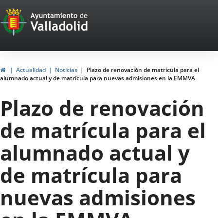
Portal
Saltar al contenido
Web
del
Ayuntamiento
Inicio
Actualidad
Noticias
Plazo de renovación de matrícula para el
alumnado actual y de matrícula para nuevas admisiones en la EMMVA
de
Plazo de renovación
Valladolid
de matrícula para el
alumnado actual y
de matrícula para
nuevas admisiones