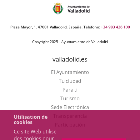
Plaza Mayor, 1. 47001 Valladolid, España. Teléfono:
+34 983 426 100
Copyright 2025 - Ayuntamiento de Valladolid
valladolid.es
El Ayuntamiento
Tu ciudad
Para ti
Este
Turismo
enlace
Enlace
Sede Electrónica
se
a
Transparencia
Utilisation de
cookies
abrirá
una
Participación
Ce site Web utilise
en
aplicación
des cookies pour