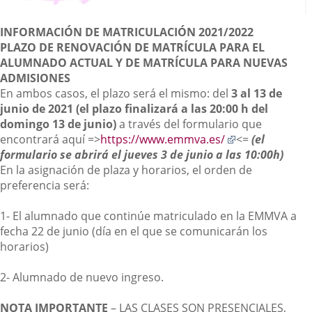
Descripción
INFORMACIÓN DE MATRICULACIÓN 2021/2022
PLAZO DE RENOVACIÓN DE MATRÍCULA PARA EL
ALUMNADO ACTUAL Y DE MATRÍCULA PARA NUEVAS
ADMISIONES
En ambos casos, el plazo será el mismo: del
3 al 13 de
junio de 2021 (el plazo finalizará a las 20:00 h del
domingo 13 de junio)
a través del formulario que
Enlace
encontrará aquí =>
https://www.emmva.es/
<=
(el
a
formulario se abrirá el jueves 3 de junio a las 10:00h)
una
En la asignación de plaza y horarios, el orden de
aplicación
preferencia será:
externa.
1- El alumnado que continúe matriculado en la EMMVA a
fecha 22 de junio (día en el que se comunicarán los
horarios)
2- Alumnado de nuevo ingreso.
NOTA IMPORTANTE
– LAS CLASES SON PRESENCIALES,