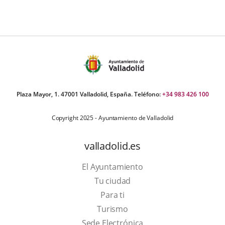
úmero
e
apositivas:
Plaza Mayor, 1. 47001 Valladolid, España. Teléfono:
+34 983 426 100
Copyright 2025 - Ayuntamiento de Valladolid
valladolid.es
El Ayuntamiento
Tu ciudad
Para ti
Este
Turismo
enlace
Enlace
Sede Electrónica