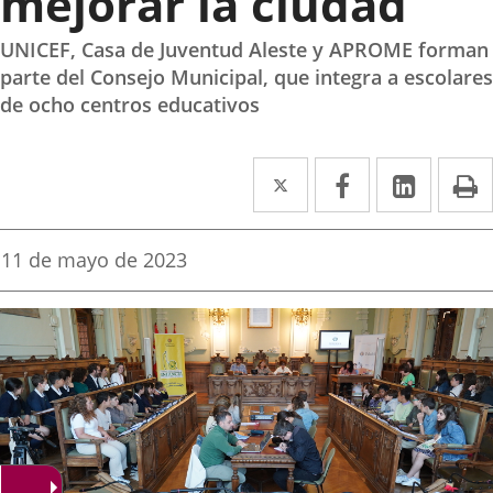
mejorar la ciudad
UNICEF, Casa de Juventud Aleste y APROME forman
parte del Consejo Municipal, que integra a escolares
de ocho centros educativos
Twitter
Enlace
Facebook
Enlace
Linke
Enlace
I
a
a
a
una
una
una
Fecha
11 de mayo de 2023
de
aplicación
aplicación
aplica
la
noticia
externa.
externa.
extern