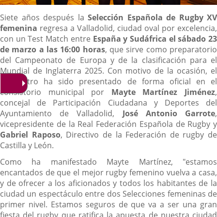
Descripción
Siete años después la
Selección Española de Rugby XV
femenina
regresa a Valladolid, ciudad oval por excelencia,
con un Test Match entre
España y Sudáfrica el sábado 23
de marzo a las 16:00 horas
, que sirve como preparatori
del Campeonato de Europa y de la clasificación para el
Mundial de Inglaterra 2025. Con motivo de la ocasión, el
encuentro ha sido presentado de forma oficial en el
consistorio municipal por
Mayte Martínez Jiménez
concejal de Participación Ciudadana y Deportes del
Ayuntamiento de Valladolid,
José Antonio Garrote
vicepresidente de la Real Federación Española de Rugby y
Gabriel Raposo
, Directivo de la Federación de rugby de
Castilla y León.
Como ha manifestado Mayte Martínez, "estamos
encantados de que el mejor rugby femenino vuelva a casa,
y de ofrecer a los aficionados y todos los habitantes de la
ciudad un espectáculo entre dos Selecciones femeninas de
primer nivel. Estamos seguros de que va a ser una gran
fiesta del rugby que ratifica la apuesta de nuestra ciudad