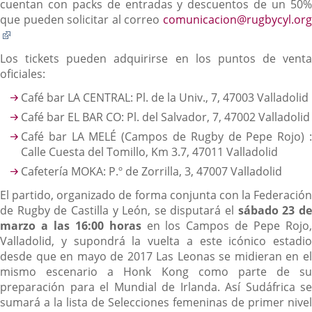
cuentan con packs de entradas y descuentos de un 50%
que pueden solicitar al correo
comunicacion@rugbycyl.org
Enlace
a
Los tickets pueden adquirirse en los puntos de venta
una
oficiales:
aplicación
externa.
Café bar LA CENTRAL: Pl. de la Univ., 7, 47003 Valladolid
Café bar EL BAR CO: Pl. del Salvador, 7, 47002 Valladolid
Café bar LA MELÉ (Campos de Rugby de Pepe Rojo) :
Calle Cuesta del Tomillo, Km 3.7, 47011 Valladolid
Cafetería MOKA: P.º de Zorrilla, 3, 47007 Valladolid
El partido, organizado de forma conjunta con la Federación
de Rugby de Castilla y León, se disputará el
sábado 23 d
marzo a las 16:00 horas
en los Campos de Pepe Rojo
Valladolid, y supondrá la vuelta a este icónico estadio
desde que en mayo de 2017 Las Leonas se midieran en el
mismo escenario a Honk Kong como parte de su
preparación para el Mundial de Irlanda. Así Sudáfrica se
sumará a la lista de Selecciones femeninas de primer nivel