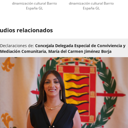
dinamización cultural Barrio
dinamización cultural Barrio
España GL
España GL
udios relacionados
Declaraciones de:
Concejala Delegada Especial de Conviviencia y
Mediación Comunitaria, María del Carmen Jiménez Borja