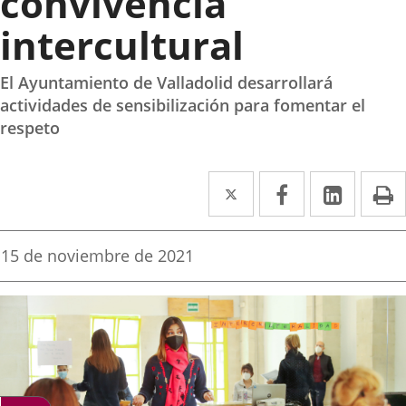
convivencia
intercultural
El Ayuntamiento de Valladolid desarrollará
actividades de sensibilización para fomentar el
respeto
Twitter
Enlace
Facebook
Enlace
Linke
Enlace
I
a
a
a
una
una
una
Fecha
15 de noviembre de 2021
de
aplicación
aplicación
aplica
la
noticia
externa.
externa.
extern