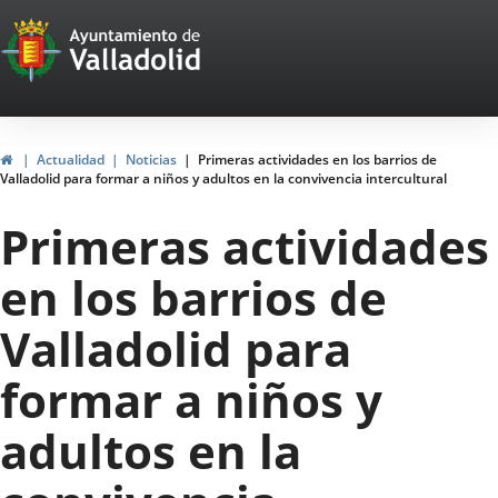
Portal
Saltar al contenido
Web
del
Ayuntamiento
Inicio
Actualidad
Noticias
Primeras actividades en los barrios de
Valladolid para formar a niños y adultos en la convivencia intercultural
de
Primeras actividades
Valladolid
en los barrios de
Valladolid para
formar a niños y
adultos en la