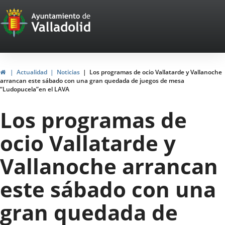
Portal
Saltar al contenido
Web
del
Ayuntamiento
Inicio
Actualidad
Noticias
Los programas de ocio Vallatarde y Vallanoche
arrancan este sábado con una gran quedada de juegos de mesa
de
“Ludopucela”en el LAVA
Valladolid
Los programas de
ocio Vallatarde y
Vallanoche arrancan
este sábado con una
gran quedada de