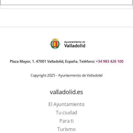
una
externa.
aplicación
externa.
Plaza Mayor, 1. 47001 Valladolid, España. Teléfono:
+34 983 426 100
Copyright 2025 - Ayuntamiento de Valladolid
valladolid.es
El Ayuntamiento
Tu ciudad
Para ti
Este
Turismo