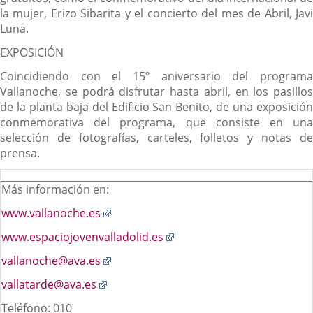
la mujer, Erizo Sibarita y el concierto del mes de Abril, Javi
Luna.
EXPOSICIÓN
Coincidiendo con el 15º aniversario del programa
Vallanoche, se podrá disfrutar hasta abril, en los pasillos
de la planta baja del Edificio San Benito, de una exposición
conmemorativa del programa, que consiste en una
selección de fotografías, carteles, folletos y notas de
prensa.
Más información en:
Enlace
www.vallanoche.es
a
Enlace
www.espaciojovenvalladolid.es
una
a
aplicación
Enlace
vallanoche@ava.es
una
externa.
a
aplicación
Enlace
vallatarde@ava.es
una
externa.
a
aplicación
Teléfono: 010