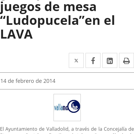
juegos de mesa
“Ludopucela”en el
LAVA
Twitter
Enlace
Facebook
Enlace
Linke
Enlace
I
a
a
a
una
una
una
Fecha
14 de febrero de 2014
de
aplicación
aplicación
aplica
la
noticia
externa.
externa.
extern
Descripción
El Ayuntamiento de Valladolid, a través de la Concejalía de