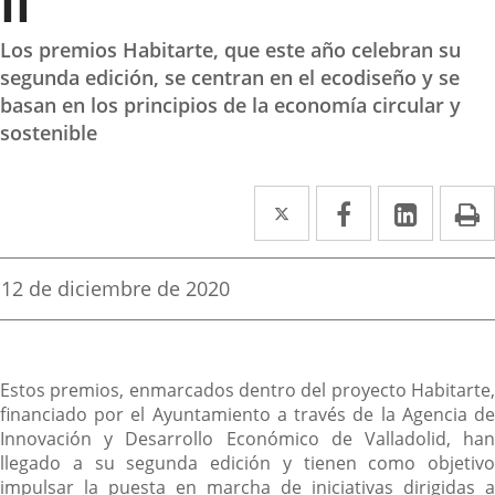
II
Los premios Habitarte, que este año celebran su
segunda edición, se centran en el ecodiseño y se
basan en los principios de la economía circular y
sostenible
Twitter
Enlace
Facebook
Enlace
Linke
Enlace
I
a
a
a
una
una
una
Fecha
12 de diciembre de 2020
de
aplicación
aplicación
aplica
la
noticia
externa.
externa.
extern
Descripción
Estos premios, enmarcados dentro del proyecto Habitarte,
financiado por el Ayuntamiento a través de la Agencia de
Innovación y Desarrollo Económico de Valladolid, han
llegado a su segunda edición y tienen como objetivo
impulsar la puesta en marcha de iniciativas dirigidas a