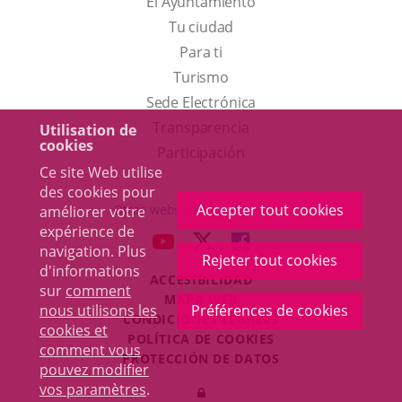
El Ayuntamiento
Tu ciudad
Para ti
Este
Turismo
enlace
Enlace
Sede Electrónica
se
a
Transparencia
Utilisation de
cookies
abrirá
una
Participación
Ce site Web utilise
en
aplicación
des cookies pour
una
externa.
Accepter tout cookies
Otras webs del ayuntamiento
améliorer votre
ventana
expérience de
aderSocial
ENLACE
ENLACE
ENLACE
navigation. Plus
nueva.
Rejeter tout cookies
A
A
A
d'informations
ACCESIBILIDAD
UNA
UNA
UNA
sur
comment
MAPA WEB
APLICACIÓN
APLICACIÓN
APLICACIÓN
nous utilisons les
Préférences de cookies
r
CONDICIONES LEGALES
EXTERNA.
EXTERNA.
EXTERNA.
cookies et
POLÍTICA DE COOKIES
comment vous
PROTECCIÓN DE DATOS
pouvez modifier
Toggl
vos paramètres
.
Iniciar
navig