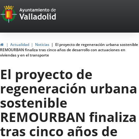
Portal
Saltar al contenido
Web
del
Ayuntamiento
Inicio
Actualidad
Noticias
El proyecto de regeneración urbana sostenible
REMOURBAN finaliza tras cinco años de desarrollo con actuaciones en
de
viviendas y en el transporte
Valladolid
El proyecto de
regeneración urbana
sostenible
REMOURBAN finaliza
tras cinco años de