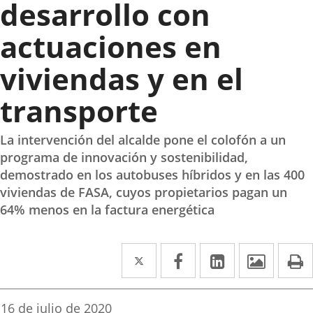
desarrollo con
actuaciones en
viviendas y en el
transporte
La intervención del alcalde pone el colofón a un
programa de innovación y sostenibilidad,
demostrado en los autobuses híbridos y en las 400
viviendas de FASA, cuyos propietarios pagan un
64% menos en la factura energética
Twitter
Enlace
Facebook
Enlace
LinkedIn
Enlace
Imáge
I
a
a
a
una
una
una
Fecha
16 de julio de 2020