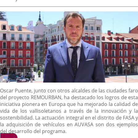
de
aplicación
aplicación
aplicación
la
noticia
externa.
externa.
externa.
Descripción
Oscar Puente, junto con otros alcaldes de las ciudades faro
del proyecto REMOURBAN, ha destacado los logros de esta
iniciativa pionera en Europa que ha mejorado la calidad de
vida de los vallisoletanos a través de la innovación y la
sostenibilidad. La actuación integral en el distrito de FASA y
la adquisición de vehículos en AUVASA son dos ejemplos
del desarrollo del programa.