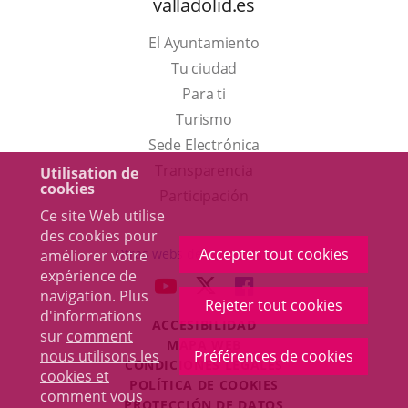
valladolid.es
El Ayuntamiento
Tu ciudad
Para ti
Este
Turismo
enlace
Enlace
Sede Electrónica
se
a
Transparencia
Utilisation de
cookies
abrirá
una
Participación
Ce site Web utilise
en
aplicación
des cookies pour
una
externa.
Accepter tout cookies
Otras webs del ayuntamiento
améliorer votre
ventana
expérience de
aderSocial
ENLACE
ENLACE
ENLACE
navigation. Plus
nueva.
Rejeter tout cookies
A
A
A
d'informations
ACCESIBILIDAD
UNA
UNA
UNA
sur
comment
MAPA WEB
APLICACIÓN
APLICACIÓN
APLICACIÓN
nous utilisons les
Préférences de cookies
r
CONDICIONES LEGALES
EXTERNA.
EXTERNA.
EXTERNA.
cookies et
POLÍTICA DE COOKIES
comment vous
PROTECCIÓN DE DATOS