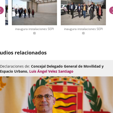
anterior
SEPI
inaugura instalaciones SEPI
inaugura instalaciones SEPI
IB
IB
úmero
e
udios relacionados
apositivas:
Declaraciones de:
Concejal Delegado General de Movilidad y
Espacio Urbano,
Luis Ángel Velez Santiago