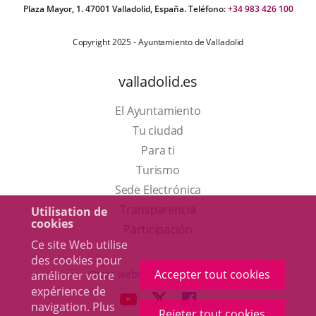
Plaza Mayor, 1. 47001 Valladolid, España. Teléfono:
+34 983 426 100
Copyright 2025 - Ayuntamiento de Valladolid
valladolid.es
El Ayuntamiento
Tu ciudad
Para ti
Este
Turismo
enlace
Enlace
Sede Electrónica
se
a
Transparencia
Utilisation de
cookies
abrirá
una
Participación
Ce site Web utilise
en
aplicación
des cookies pour
una
externa.
Accepter tout cookies
Otras webs del ayuntamiento
améliorer votre
ventana
expérience de
aderSocial
ENLACE
ENLACE
ENLACE
navigation. Plus
nueva.
Rejeter tout cookies