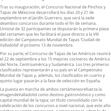
Tras su inauguración, el Concurso Nacional de Pinchos y
Tapas de México
se desarrollará los días 20 y 21 de
septiembre en el Jardín Guerre
r
o, que será la sede
de
ambos c
oncurso
s
durante todo el fin de semana
.
Un
total de 32 participantes
se
disputarán la primera plaza
del certamen
que les
facilitará el
pase directo a la VIII
edición del Campeonato Mundial de Tapas ‘Ciudad de
Valladolid’ el próximo 13 de noviembre.
Por su parte, e
l
Concurso de
T
apas de las Américas reunirá
el 22 de septiembre
a los 15 mejores cocineros de América
del
Norte
,
Centroamérica y Sudamérica.
Los tres primeros
clasificados representarán a su país en el Campeonato
Mundial de Tapas y
,
además, los clasificados en cuarto y
quinto lugar pasarán a la fase de selección en España.
La puesta en marcha de ambos certámenes
refuerza la
imagen
de
Valladolid como
destino gastronómico y
como
capital
mundial de la tapa
; un título consolidado con la
celebración de los concursos a nivel nacional, que este año