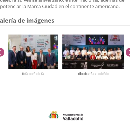
celebra su veinte aniversario, e internacional,
además de
potenciar la Marca Ciudad en el continente americano.
alería de imágenes
anterior
fdfa ddf b b fa
dbcdce f ae bdcfdb
úmero
e
apositivas: