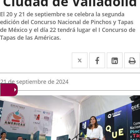
‘Ciudad de Valladolid’
El 20 y 21 de septiembre se celebra la segunda
edición del Concurso Nacional de Pinchos y Tapas
de México y el día 22 tendrá lugar el I Concurso de
Tapas de las Américas.
Twitter
Enlace
Facebook
Enlace
Linke
Enlace
I
a
a
a
una
una
una
Fecha
21 de septiembre de 2024
de
aplicación
aplicación
aplica
la
noticia
externa.
externa.
extern