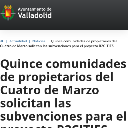
Portal
Saltar al contenido
Web
del
Ayuntamiento
Inicio
Actualidad
Noticias
Quince comunidades de propietarios del
Cuatro de Marzo solicitan las subvenciones para el proyecto R2CITIES
de
Quince comunidades
Valladolid
de propietarios del
Cuatro de Marzo
solicitan las
subvenciones para el