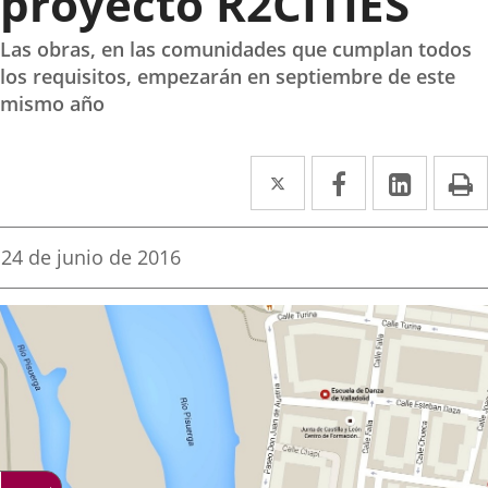
proyecto R2CITIES
Las obras, en las comunidades que cumplan todos
los requisitos, empezarán en septiembre de este
mismo año
Twitter
Enlace
Facebook
Enlace
Linke
Enlace
I
a
a
a
una
una
una
Fecha
24 de junio de 2016
de
aplicación
aplicación
aplica
la
noticia
externa.
externa.
extern