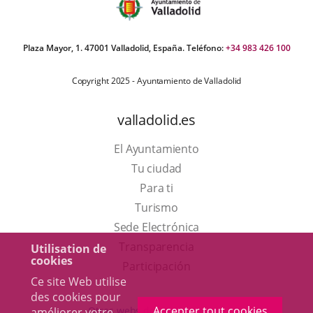
Plaza Mayor, 1. 47001 Valladolid, España. Teléfono:
+34 983 426 100
Copyright 2025 - Ayuntamiento de Valladolid
valladolid.es
El Ayuntamiento
Tu ciudad
Para ti
Este
Turismo
enlace
Enlace
Sede Electrónica
se
a
Transparencia
Utilisation de
cookies
abrirá
una
Participación
Ce site Web utilise
en
aplicación
des cookies pour
una
externa.
Accepter tout cookies
Otras webs del ayuntamiento
améliorer votre