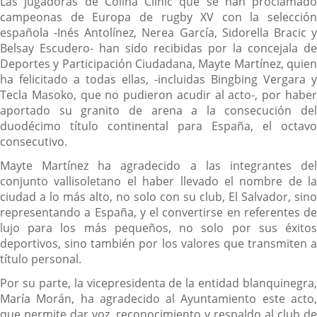
Descripción
Las jugadoras de Colina Clínic que se han proclamado
campeonas de Europa de rugby XV con la selección
española -Inés Antolínez, Nerea García, Sidorella Bracic y
Belsay Escudero- han sido recibidas por la concejala de
Deportes y Participación Ciudadana, Mayte Martínez, quien
ha felicitado a todas ellas, -incluidas Bingbing Vergara y
Tecla Masoko, que no pudieron acudir al acto-, por haber
aportado su granito de arena a la consecución del
duodécimo título continental para España, el octavo
consecutivo.
Mayte Martínez ha agradecido a las integrantes del
conjunto vallisoletano el haber llevado el nombre de la
ciudad a lo más alto, no solo con su club, El Salvador, sino
representando a España, y el convertirse en referentes de
lujo para los más pequeños, no solo por sus éxitos
deportivos, sino también por los valores que transmiten a
título personal.
Por su parte, la vicepresidenta de la entidad blanquinegra,
María Morán, ha agradecido al Ayuntamiento este acto,
que permite dar voz, reconocimiento y respaldo al club de