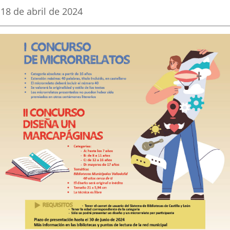
una
una
una
Fecha
18 de abril de 2024
de
aplicación
aplicación
aplica
la
noticia
externa.
externa.
extern