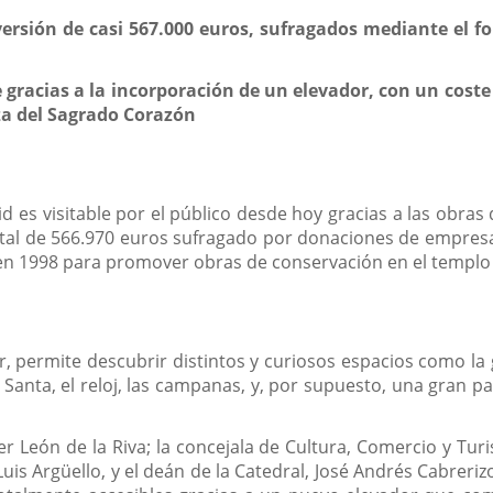
ersión de casi 567.000 euros, sufragados mediante el 
e gracias a la incorporación de un elevador, con un coste
aza del Sagrado Corazón
lid es visitable por el público desde hoy gracias a las obras
otal de 566.970 euros sufragado por donaciones de empresa
 en 1998 para promover obras de conservación en el templo
 sur, permite descubrir distintos y curiosos espacios como 
Santa, el reloj, las campanas, y, por supuesto, una gran 
vier León de la Riva; la concejala de Cultura, Comercio y T
, Luis Argüello, y el deán de la Catedral, José Andrés Cabreri