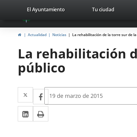
Portal
Saltar al contenido
valladolid.es
El Ayuntamiento
Tu ciudad
avaTop
Web
del
Inicio
Actualidad
Noticias
La rehabilitación de la torre sur de l
Ayuntamiento
La rehabilitación d
de
público
Valladolid
Twitter
Enlace
Facebook
Enlace
Fecha
19 de marzo de 2015
de
a
a
la
LinkedIn
Enlace
Imprimir
una
noticia
una
a
aplicación
aplicación
una
externa.
externa.