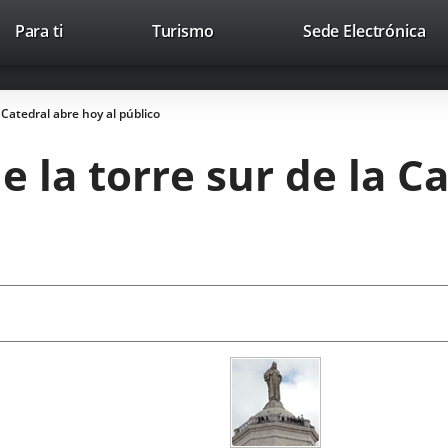
Este
En
Para ti
Turismo
Sede Electrónica
Accesibilidad
Trabaja con nosotros
Contac
enlace
a
se
un
abrirá
apl
a Catedral abre hoy al público
en
ext
una
e la torre sur de la C
ventana
nueva.