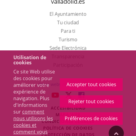
valladolid.es
El Ayuntamiento
Tu ciudad
Para ti
Este
Turismo
enlace
Enlace
Sede Electrónica
se
a
Transparencia
Utilisation de
cookies
abrirá
una
Participación
Ce site Web utilise
en
aplicación
des cookies pour
una
externa.
Accepter tout cookies
Otras webs del ayuntamiento
améliorer votre
ventana
expérience de
aderSocial
ENLACE
ENLACE
ENLACE
navigation. Plus
nueva.
Rejeter tout cookies
A
A
A
d'informations
ACCESIBILIDAD
UNA
UNA
UNA
sur
comment
MAPA WEB
APLICACIÓN
APLICACIÓN
APLICACIÓN
nous utilisons les
Préférences de cookies
r
CONDICIONES LEGALES
EXTERNA.
EXTERNA.
EXTERNA.
cookies et
POLÍTICA DE COOKIES
comment vous
"Volver
PROTECCIÓN DE DATOS