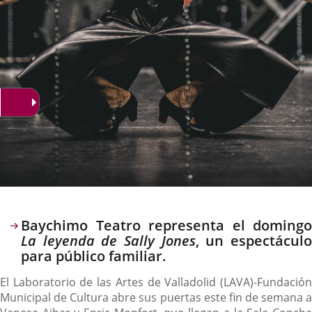
Descripción
Baychimo Teatro representa el domingo
La leyenda de Sally Jones
, un espectácul
para público familiar.
El Laboratorio de las Artes de Valladolid (LAVA)-Fundación
Municipal de Cultura abre sus puertas este fin de semana a