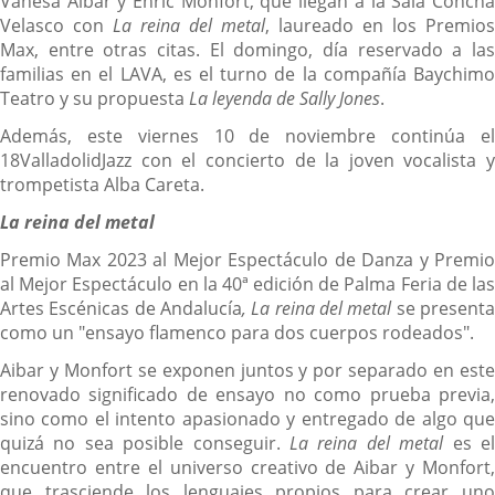
Vanesa Aibar y Enric Monfort, que llegan a la Sala Concha
Velasco con
La reina del metal
, laureado en los Premios
Max, entre otras citas. El domingo, día reservado a las
familias en el LAVA, es el turno de la compañía Baychimo
Teatro y su propuesta
La leyenda de Sally Jones
.
Además, este viernes 10 de noviembre continúa el
18ValladolidJazz con el concierto de la joven vocalista y
trompetista Alba Careta.
La reina del metal
Premio Max 2023 al Mejor Espectáculo de Danza y Premio
al Mejor Espectáculo en la 40ª edición de Palma Feria de las
Artes Escénicas de Andalucía
, La reina del metal
se present
como un "ensayo flamenco para dos cuerpos rodeados".
Aibar y Monfort se exponen juntos y por separado en este
renovado significado de ensayo no como prueba previa,
sino como el intento apasionado y entregado de algo que
quizá no sea posible conseguir.
La reina del metal
es e
encuentro entre el universo creativo de Aibar y Monfort,
que trasciende los lenguajes propios para crear uno