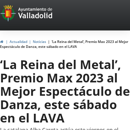
Portal
Saltar al contenido
Web
del
Ayuntamiento
Inicio
Actualidad
Noticias
‘La Reina del Metal’, Premio Max 2023 al Mejor
Espectáculo de Danza, este sábado en el LAVA
de
‘La Reina del Metal’,
Valladolid
Premio Max 2023 al
Mejor Espectáculo de
Danza, este sábado
en el LAVA
La catalana Alba Careta actúa este viernes en el